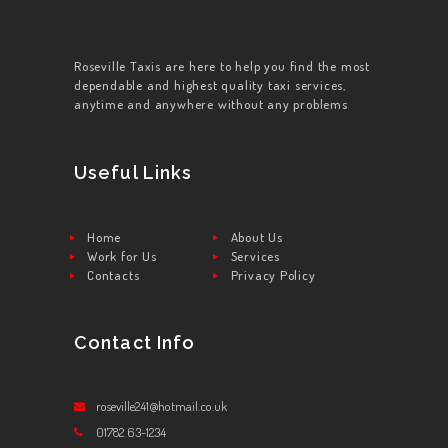
Roseville Taxis are here to help you find the most
dependable and highest quality taxi services,
anytime and anywhere without any problems
Useful Links
Home
About Us
Work for Us
Services
Contacts
Privacy Policy
Contact Info
roseville241@hotmail.co.uk
01782 63-1234