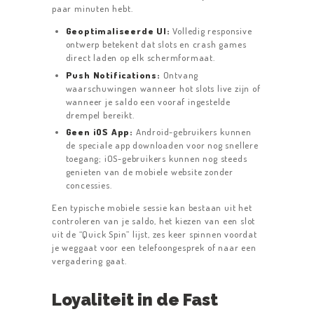
paar minuten hebt.
Geoptimaliseerde UI:
Volledig responsive
ontwerp betekent dat slots en crash games
direct laden op elk schermformaat.
Push Notifications:
Ontvang
waarschuwingen wanneer hot slots live zijn of
wanneer je saldo een vooraf ingestelde
drempel bereikt.
Geen iOS App:
Android-gebruikers kunnen
de speciale app downloaden voor nog snellere
toegang; iOS-gebruikers kunnen nog steeds
genieten van de mobiele website zonder
concessies.
Een typische mobiele sessie kan bestaan uit het
controleren van je saldo, het kiezen van een slot
uit de “Quick Spin” lijst, zes keer spinnen voordat
je weggaat voor een telefoongesprek of naar een
vergadering gaat.
Loyaliteit in de Fast