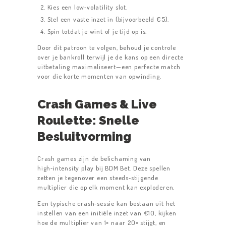
Kies een low‑volatility slot.
Stel een vaste inzet in (bijvoorbeeld €5).
Spin totdat je wint of je tijd op is.
Door dit patroon te volgen, behoud je controle
over je bankroll terwijl je de kans op een directe
uitbetaling maximaliseert—een perfecte match
voor die korte momenten van opwinding.
Crash Games & Live
Roulette: Snelle
Besluitvorming
Crash games zijn de belichaming van
high‑intensity play bij BDM Bet. Deze spellen
zetten je tegenover een steeds‑stijgende
multiplier die op elk moment kan exploderen.
Een typische crash‑sessie kan bestaan uit het
instellen van een initiële inzet van €10, kijken
hoe de multiplier van 1× naar 20× stijgt, en