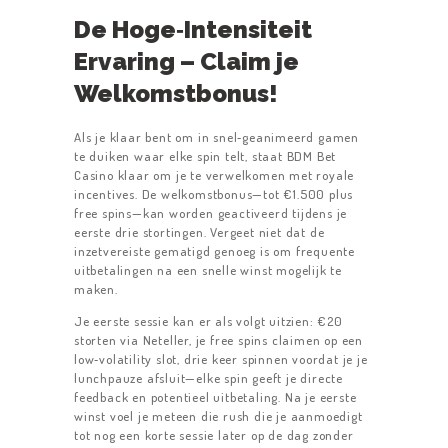
De Hoge‑Intensiteit
Ervaring – Claim je
Welkomstbonus!
Als je klaar bent om in snel‑geanimeerd gamen
te duiken waar elke spin telt, staat BDM Bet
Casino klaar om je te verwelkomen met royale
incentives. De welkomstbonus—tot €1.500 plus
free spins—kan worden geactiveerd tijdens je
eerste drie stortingen. Vergeet niet dat de
inzetvereiste gematigd genoeg is om frequente
uitbetalingen na een snelle winst mogelijk te
maken.
Je eerste sessie kan er als volgt uitzien: €20
storten via Neteller, je free spins claimen op een
low‑volatility slot, drie keer spinnen voordat je je
lunchpauze afsluit—elke spin geeft je directe
feedback en potentieel uitbetaling. Na je eerste
winst voel je meteen die rush die je aanmoedigt
tot nog een korte sessie later op de dag zonder