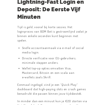
Lightning-Fast Login en
Deposit: De Eerste Vijf
Minuten
Tijd is geld, vooral bij korte sessies. Het
loginproces van BDM Bet is gestroomlijnd zodat je
binnen enkele seconden kunt beginnen met
spelen.
Snelle accountaanmaak via e‑mail of social
media login.
Directe verificatie voor EU-gebruikers;
minimale stappen anders.
Wallet top‑up opties omvatten Visa,
Mastercard, Bitcoin en een scala aan
e‑wallets zoals Skrill.
Eenmaal ingelogd, vind je een “Quick Play”
dashboard dat high‑paying slots en crash games
benadrukt die passen binnen jouw tijdsbestek.
In minder dan een minuut kun je €20 storten via