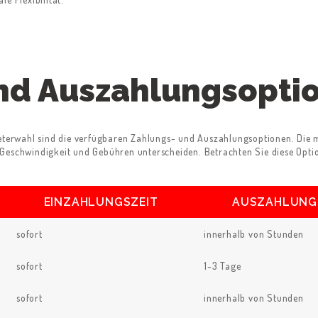
nd Auszahlungsopti
ieterwahl sind die verfügbaren Zahlungs- und Auszahlungsoptionen. Die m
Geschwindigkeit und Gebühren unterscheiden. Betrachten Sie diese Optio
EINZAHLUNGSZEIT
AUSZAHLUNG
sofort
innerhalb von Stunden
sofort
1-3 Tage
sofort
innerhalb von Stunden