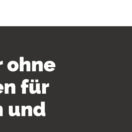
r ohne
en für
n und