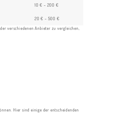
10 € – 200 €
20 € – 500 €
der verschiedenen Anbieter zu vergleichen,
können. Hier sind einige der entscheidenden