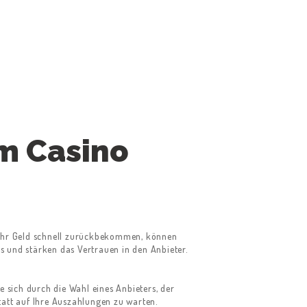
m Casino
ie Ihr Geld schnell zurückbekommen, können
is und stärken das Vertrauen in den Anbieter.
 sich durch die Wahl eines Anbieters, der
statt auf Ihre Auszahlungen zu warten.