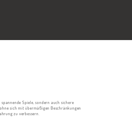
ur spannende Spiele, sondern auch sichere
n, ohne sich mit übermäßigen Beschränkungen
fahrung zu verbessern.