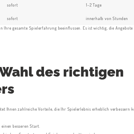
sofort
1-2 Tage
sofort
innerhalb von Stunden
 Ihre gesamte Spielerfahrung beeinflussen. Es ist wichtig, die Angebote 
 Wahl des richtigen
rs
et Ihnen zahlreiche Vorteile, die Ihr Spielerlebnis erheblich verbessern 
:
einen besseren Start.