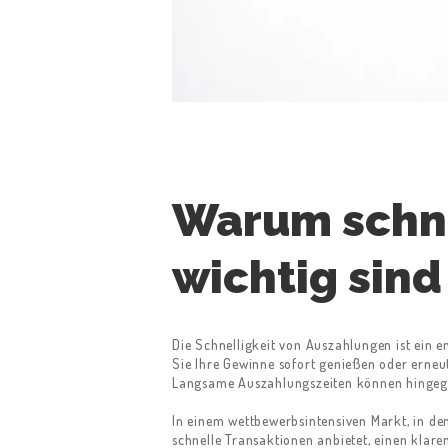
Warum schne
HOME
wichtig sind
ABOUT US
Die Schnelligkeit von Auszahlungen ist ein e
WORK FOR US
Sie Ihre Gewinne sofort genießen oder erneut
Langsame Auszahlungszeiten können hingegen
SERVICES
In einem wettbewerbsintensiven Markt, in dem
schnelle Transaktionen anbietet, einen klare