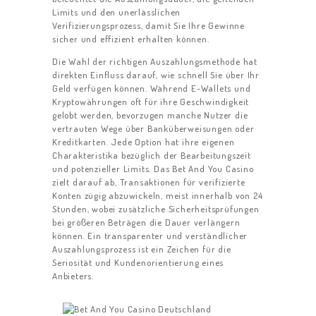
Limits und den unerlässlichen
Verifizierungsprozess, damit Sie Ihre Gewinne
sicher und effizient erhalten können.
Die Wahl der richtigen Auszahlungsmethode hat
direkten Einfluss darauf, wie schnell Sie über Ihr
Geld verfügen können. Während E-Wallets und
Kryptowährungen oft für ihre Geschwindigkeit
gelobt werden, bevorzugen manche Nutzer die
vertrauten Wege über Banküberweisungen oder
Kreditkarten. Jede Option hat ihre eigenen
Charakteristika bezüglich der Bearbeitungszeit
und potenzieller Limits. Das Bet And You Casino
zielt darauf ab, Transaktionen für verifizierte
Konten zügig abzuwickeln, meist innerhalb von 24
Stunden, wobei zusätzliche Sicherheitsprüfungen
bei größeren Beträgen die Dauer verlängern
können. Ein transparenter und verständlicher
Auszahlungsprozess ist ein Zeichen für die
Seriosität und Kundenorientierung eines
Anbieters.