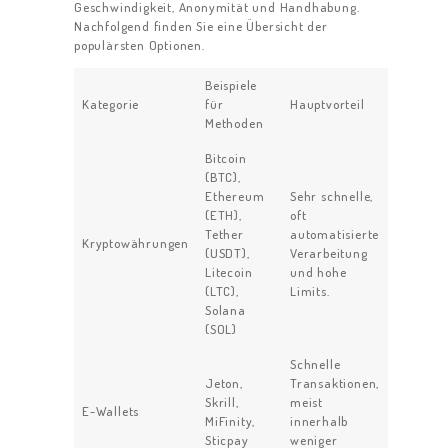
Geschwindigkeit, Anonymität und Handhabung.
Nachfolgend finden Sie eine Übersicht der
populärsten Optionen.
Beispiele
Kategorie
für
Hauptvorteil
Methoden
Bitcoin
(BTC),
Ethereum
Sehr schnelle,
(ETH),
oft
Tether
automatisierte
Kryptowährungen
(USDT),
Verarbeitung
Litecoin
und hohe
(LTC),
Limits.
Solana
(SOL)
Schnelle
Jeton,
Transaktionen,
Skrill,
meist
E-Wallets
MiFinity,
innerhalb
Sticpay
weniger