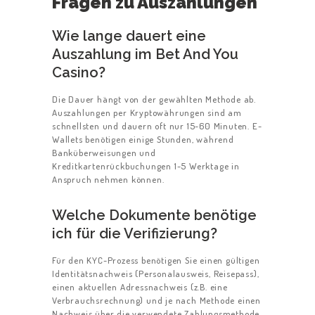
Fragen zu Auszahlungen
Wie lange dauert eine
Auszahlung im Bet And You
Casino?
Die Dauer hängt von der gewählten Methode ab.
Auszahlungen per Kryptowährungen sind am
schnellsten und dauern oft nur 15-60 Minuten. E-
Wallets benötigen einige Stunden, während
Banküberweisungen und
Kreditkartenrückbuchungen 1-5 Werktage in
Anspruch nehmen können.
Welche Dokumente benötige
ich für die Verifizierung?
Für den KYC-Prozess benötigen Sie einen gültigen
Identitätsnachweis (Personalausweis, Reisepass),
einen aktuellen Adressnachweis (z.B. eine
Verbrauchsrechnung) und je nach Methode einen
Nachweis über die verwendete Zahlungsmethode.