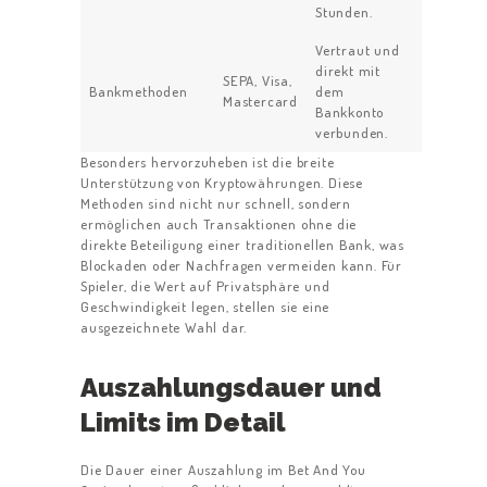
Stunden.
Vertraut und
direkt mit
SEPA, Visa,
Bankmethoden
dem
Mastercard
Bankkonto
verbunden.
Besonders hervorzuheben ist die breite
Unterstützung von Kryptowährungen. Diese
Methoden sind nicht nur schnell, sondern
ermöglichen auch Transaktionen ohne die
direkte Beteiligung einer traditionellen Bank, was
Blockaden oder Nachfragen vermeiden kann. Für
Spieler, die Wert auf Privatsphäre und
Geschwindigkeit legen, stellen sie eine
ausgezeichnete Wahl dar.
Auszahlungsdauer und
Limits im Detail
Die Dauer einer Auszahlung im Bet And You