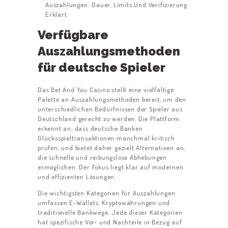
Verfügbare
Auszahlungsmethoden
für deutsche Spieler
Das Bet And You Casino stellt eine vielfältige
Palette an Auszahlungsmethoden bereit, um den
unterschiedlichen Bedürfnissen der Spieler aus
Deutschland gerecht zu werden. Die Plattform
erkennt an, dass deutsche Banken
Glücksspieltransaktionen manchmal kritisch
prüfen, und bietet daher gezielt Alternativen an,
die schnelle und reibungslose Abhebungen
ermöglichen. Der Fokus liegt klar auf modernen
und effizienten Lösungen.
Die wichtigsten Kategorien für Auszahlungen
umfassen E-Wallets, Kryptowährungen und
traditionelle Bankwege. Jede dieser Kategorien
hat spezifische Vor- und Nachteile in Bezug auf