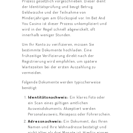
Prozess gesetzlich vorgeschrieben. Dieser dient
der Identitätsprüfung und beugt Betrug,
Geldwäsche und der Teilnahme von
Minderjährigen am Glücksspiel vor. Im Bet And
You Casino ist dieser Prozess unkompliziert und
wird in der Regel schnell abgewickelt, oft
innerhalb weniger Stunden.
Um Ihr Konto zu verifizieren, müssen Sie
bestimmte Dokumente hochladen. Eine
frühzeitige Verifizierung direkt nach der
Registrierung wird empfohlen, um spätere
Wartezeiten bei der ersten Auszahlung zu
vermeiden.
Folgende Dokumente werden typischerweise
benötigt:
Identitätsnachweis:
Ein klares Foto oder
ein Scan eines gültigen amtlichen
Ausweisdokuments. Akzeptiert werden
Personalausweis, Reisepass oder Führerschein.
Adressnachweis:
Ein Dokument, das Ihren
Namen und Ihre Wohnadresse bestätigt und
nicht älter als drei Monate ist. Hierfür eignen