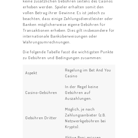
keine zusätzlichen Gebühren seitens des Casinos
erhoben werden. Spieler erhalten somit den
vollen Betrag ihrer Gewinne. Es ist jedoch zu
beachten, dass einige Zahlungsdienstleister oder
Banken möglicherweise eigene Gebühren für
Transaktionen erheben. Dies gilt insbesondere für
internationale Banküberweisungen oder
Währungsumrechnungen.
Die folgende Tabelle fasst die wichtigsten Punkte
zu Gebühren und Bedingungen zusammen:
Regelung im Bet And You
Aspekt
Casino
In der Regel keine
Casino-Gebühren
Gebühren auf
Auszahlungen.
Möglich, je nach
Zahlungsanbieter (z.B.
Gebühren Dritter
Netzwerkgebühren bei
Krypto).
Aktive Boni müssen