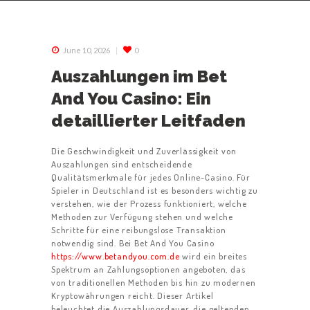
June 10, 2026
0
Auszahlungen im Bet
And You Casino: Ein
detaillierter Leitfaden
Die Geschwindigkeit und Zuverlässigkeit von
Auszahlungen sind entscheidende
Qualitätsmerkmale für jedes Online-Casino. Für
Spieler in Deutschland ist es besonders wichtig zu
verstehen, wie der Prozess funktioniert, welche
Methoden zur Verfügung stehen und welche
Schritte für eine reibungslose Transaktion
notwendig sind. Bei Bet And You Casino
https://www.betandyou.com.de
wird ein breites
Spektrum an Zahlungsoptionen angeboten, das
von traditionellen Methoden bis hin zu modernen
Kryptowährungen reicht. Dieser Artikel
beleuchtet die Auszahlungsdauer, die geltenden