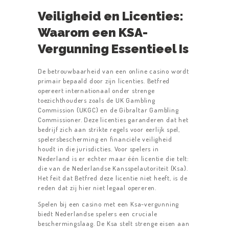
Veiligheid en Licenties:
Waarom een KSA-
Vergunning Essentieel Is
De betrouwbaarheid van een online casino wordt
primair bepaald door zijn licenties. Betfred
opereert internationaal onder strenge
toezichthouders zoals de UK Gambling
Commission (UKGC) en de Gibraltar Gambling
Commissioner. Deze licenties garanderen dat het
bedrijf zich aan strikte regels voor eerlijk spel,
spelersbescherming en financiële veiligheid
houdt in die jurisdicties. Voor spelers in
Nederland is er echter maar één licentie die telt:
die van de Nederlandse Kansspelautoriteit (Ksa).
Het feit dat Betfred deze licentie niet heeft, is de
reden dat zij hier niet legaal opereren.
Spelen bij een casino met een Ksa-vergunning
biedt Nederlandse spelers een cruciale
beschermingslaag. De Ksa stelt strenge eisen aan