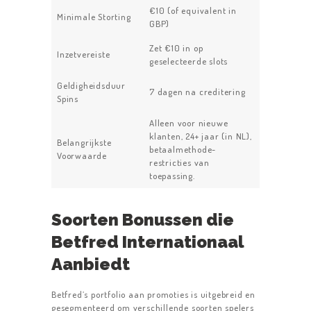
€10 (of equivalent in
Minimale Storting
GBP)
Zet €10 in op
Inzetvereiste
geselecteerde slots
Geldigheidsduur
7 dagen na creditering
Spins
Alleen voor nieuwe
klanten, 24+ jaar (in NL),
Belangrijkste
betaalmethode-
Voorwaarde
restricties van
toepassing.
Soorten Bonussen die
Betfred Internationaal
Aanbiedt
Betfred’s portfolio aan promoties is uitgebreid en
gesegmenteerd om verschillende soorten spelers