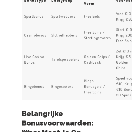
Bonustype
Doelgroep
Voorbe
Vorm
Wed €10
Sportbonus
Sportwedders
Free Bets
Krijg €3
Stort €10
Free Spins /
Casinobonus
Slotliefhebbers
Krijg 20
Stortingsmatch
Free Spin
Zet €10 i
Live Casino
Golden Chips /
Krijg €5 
Tafelspelspelers
Bonus
Cashback
Golden
Chips
Speel vo
Bingo
€10, Krij
Bingobonus
Bingospelers
Bonusgeld /
HOME
€10 Bonu
Free Spins
50 Spins
ABOUT US
WORK FOR US
Belangrijke
SERVICES
Bonusvoorwaarden:
CONTACT US