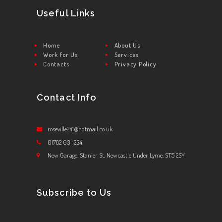
Useful Links
Home
About Us
Work for Us
Services
Contacts
Privacy Policy
Contact Info
roseville241@hotmail.co.uk
01782 63-1234
New Garage, Stanier St, Newcastle Under Lyme, ST5 2SY
Subscribe to Us