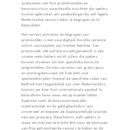
analyseren van hun promotiecodes en
bonusstructuur waardevolle inzichten die spelers
kunnen gebruiken om aanbiedingen bij wél legale
Nederlandse casino’s beter te begrijpen en te
beoordelen.
Het correct activeren en begrijpen van
promocodes is een vaardigheid die elke serieuze
online casinospeler zou moeten bezitten. Een
promocode, ook wel bonuscode genoemd, is een
unieke reeks letters en/of cijfers die spelers
kunnen invoeren om een specifieke bonus te
ontgrendelen. Dit kan variëren van gratis spins
en stortingsbonussen tot free bets voor
sportwedstrijden. Hoewel de specifieke codes van
Betfred niet toegankelijk zijn voor Nederlanders,
kunnen we door hun internationale aanbod te
bestuderen leren waar we op moeten letten.
Aspecten zoals de bonusvoorwaarden,
inzetvereisten en de geldigheidsduur zijn
universeel en bepalen de daadwerkelijke waarde
van een promotie. Deze kennis stelt spelers in
staat om met een kritische blik naar de bonussen
van Ksa-gelicentieerde casino’s te kijken en de