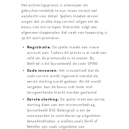
Het activeringsproces is ontworpen om
gebruiksvriendelijk te zijn, maar vereist wel
aandacht voor detail. Spelers moeten ervoor
zorgen dat ze elke stap correct volgen om de
bonus niet mis te lopen. Hieronder volgt een
algemeen stappenplan dat vaak van toepassing is
op dit soort promoties:
Registratie:
De speler maakt een nieuw
account aan. Tijdens dit proces is er vaak een
veld om de promocode in te voeren. Bij
Betfred is dit bijvoorbeeld de code ‘SPINS’.
Code invoeren:
Het is essentieel dat de
code correct wordt ingevoerd voordat de
eerste storting wordt gedaan. Als dit wordt
vergeten, kan de bonus niet meer met
terugwerkende kracht worden geclaimd.
Eerste storting:
De speler moet een eerste
storting doen van een minimumbedrag,
bijvoorbeeld €10. Belangrijk is om de
voorwaarden te controleren op uitgesloten
betaalmethoden; e-wallets zoals Skrill of
Neteller zijn vaak uitgesloten van