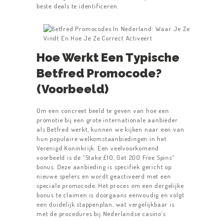
beste deals te identificeren.
Hoe Werkt Een Typische
Betfred Promocode?
(Voorbeeld)
Om een concreet beeld te geven van hoe een
promotie bij een grote internationale aanbieder
als Betfred werkt, kunnen we kijken naar een van
hun populaire welkomstaanbiedingen in het
Verenigd Koninkrijk. Een veelvoorkomend
voorbeeld is de “Stake £10, Get 200 Free Spins”
bonus. Deze aanbieding is specifiek gericht op
nieuwe spelers en wordt geactiveerd met een
speciale promocode. Het proces om een dergelijke
bonus te claimen is doorgaans eenvoudig en volgt
een duidelijk stappenplan, wat vergelijkbaar is
met de procedures bij Nederlandse casino’s.