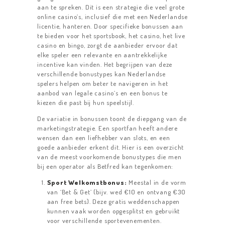
aan te spreken. Dit is een strategie die veel grote
online casino’s, inclusief die met een Nederlandse
licentie, hanteren. Door specifieke bonussen aan
te bieden voor het sportsbook, het casino, het live
casino en bingo, zorgt de aanbieder ervoor dat
elke speler een relevante en aantrekkelijke
incentive kan vinden. Het begrijpen van deze
verschillende bonustypes kan Nederlandse
spelers helpen om beter te navigeren in het
aanbod van legale casino’s en een bonus te
kiezen die past bij hun speelstijl.
De variatie in bonussen toont de diepgang van de
marketingstrategie. Een sportfan heeft andere
wensen dan een liefhebber van slots, en een
goede aanbieder erkent dit. Hier is een overzicht
van de meest voorkomende bonustypes die men
bij een operator als Betfred kan tegenkomen:
Sport Welkomstbonus:
Meestal in de vorm
van ‘Bet & Get’ (bijv. wed €10 en ontvang €30
aan free bets). Deze gratis weddenschappen
kunnen vaak worden opgesplitst en gebruikt
voor verschillende sportevenementen.