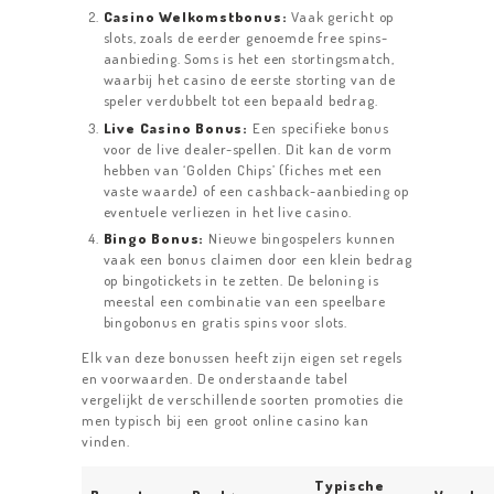
Casino Welkomstbonus:
Vaak gericht op
slots, zoals de eerder genoemde free spins-
aanbieding. Soms is het een stortingsmatch,
waarbij het casino de eerste storting van de
speler verdubbelt tot een bepaald bedrag.
Live Casino Bonus:
Een specifieke bonus
voor de live dealer-spellen. Dit kan de vorm
hebben van ‘Golden Chips’ (fiches met een
vaste waarde) of een cashback-aanbieding op
eventuele verliezen in het live casino.
Bingo Bonus:
Nieuwe bingospelers kunnen
vaak een bonus claimen door een klein bedrag
op bingotickets in te zetten. De beloning is
meestal een combinatie van een speelbare
bingobonus en gratis spins voor slots.
Elk van deze bonussen heeft zijn eigen set regels
en voorwaarden. De onderstaande tabel
vergelijkt de verschillende soorten promoties die
men typisch bij een groot online casino kan
vinden.
Typische