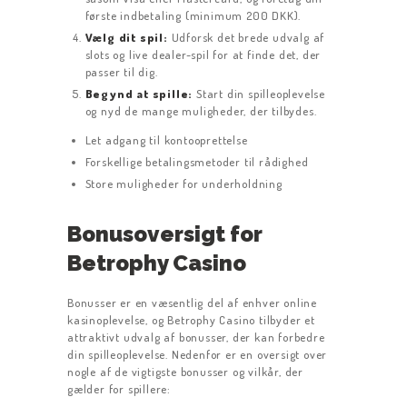
første indbetaling (minimum 200 DKK).
Vælg dit spil:
Udforsk det brede udvalg af
slots og live dealer-spil for at finde det, der
passer til dig.
Begynd at spille:
Start din spilleoplevelse
og nyd de mange muligheder, der tilbydes.
Let adgang til kontooprettelse
Forskellige betalingsmetoder til rådighed
Store muligheder for underholdning
Bonusoversigt for
Betrophy Casino
Bonusser er en væsentlig del af enhver online
kasinoplevelse, og Betrophy Casino tilbyder et
attraktivt udvalg af bonusser, der kan forbedre
din spilleoplevelse. Nedenfor er en oversigt over
nogle af de vigtigste bonusser og vilkår, der
HOME
gælder for spillere: