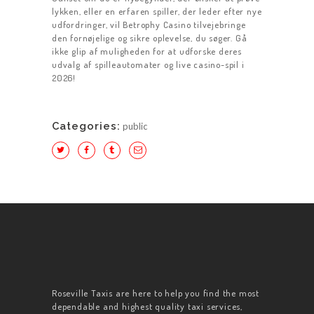
lykken, eller en erfaren spiller, der leder efter nye
udfordringer, vil Betrophy Casino tilvejebringe
den fornøjelige og sikre oplevelse, du søger. Gå
ikke glip af muligheden for at udforske deres
udvalg af spilleautomater og live casino-spil i
2026!
Categories:
public
Roseville Taxis are here to help you find the most
dependable and highest quality taxi services,