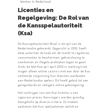
Licenties en
Regelgeving: De Rol van
de Kansspelautoriteit
(Ksa)
De Kansspelautoriteit (Ksa) is de spil van de
Nederlandse gokmarkt. Opgericht in 2012, heeft
deze autoriteit de taak om de markt te reguleren,
consumenten te beschermen, gokverslaving te
voorkomen en illegale praktijken tegen te gaan.
Sinds de Wet Koa op 1 april 2021 in werking trad,
mogen alleen online casino’s met een door de Ksa
verleende vergunning hun diensten aanbieden
aan Nederlandse spelers. Dit heeft geleid tot een
gereguleerde en veiligere online gokomgeving.
Het verkrijgen van een Ksa-licentie is een
rigoureus proces. Aanvragers worden grondig
doorgelicht op diverse criteria. Ze moeten
aantonen dat hun spelsystemen eerlijk en