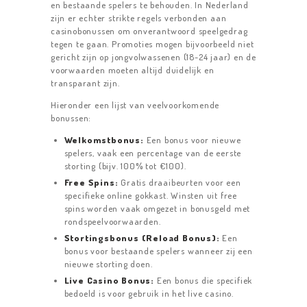
en bestaande spelers te behouden. In Nederland
zijn er echter strikte regels verbonden aan
casinobonussen om onverantwoord speelgedrag
tegen te gaan. Promoties mogen bijvoorbeeld niet
gericht zijn op jongvolwassenen (18-24 jaar) en de
voorwaarden moeten altijd duidelijk en
transparant zijn.
Hieronder een lijst van veelvoorkomende
bonussen:
Welkomstbonus:
Een bonus voor nieuwe
spelers, vaak een percentage van de eerste
storting (bijv. 100% tot €100).
Free Spins:
Gratis draaibeurten voor een
specifieke online gokkast. Winsten uit free
spins worden vaak omgezet in bonusgeld met
rondspeelvoorwaarden.
Stortingsbonus (Reload Bonus):
Een
bonus voor bestaande spelers wanneer zij een
nieuwe storting doen.
Live Casino Bonus:
Een bonus die specifiek
bedoeld is voor gebruik in het live casino.