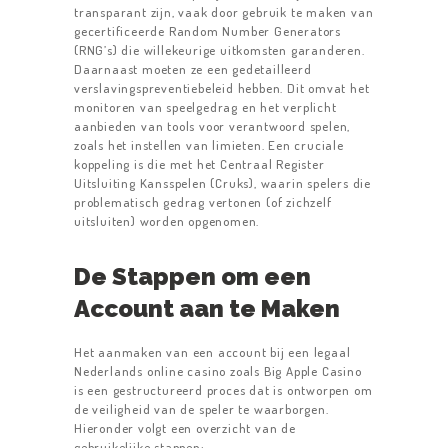
transparant zijn, vaak door gebruik te maken van
gecertificeerde Random Number Generators
(RNG’s) die willekeurige uitkomsten garanderen.
Daarnaast moeten ze een gedetailleerd
verslavingspreventiebeleid hebben. Dit omvat het
monitoren van speelgedrag en het verplicht
aanbieden van tools voor verantwoord spelen,
zoals het instellen van limieten. Een cruciale
koppeling is die met het Centraal Register
Uitsluiting Kansspelen (Cruks), waarin spelers die
problematisch gedrag vertonen (of zichzelf
uitsluiten) worden opgenomen.
De Stappen om een
Account aan te Maken
Het aanmaken van een account bij een legaal
Nederlands online casino zoals Big Apple Casino
is een gestructureerd proces dat is ontworpen om
de veiligheid van de speler te waarborgen.
Hieronder volgt een overzicht van de
gebruikelijke stappen: