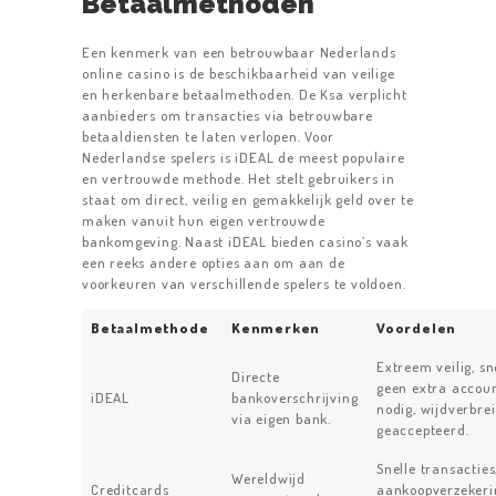
Betaalmethoden
Een kenmerk van een betrouwbaar Nederlands
online casino is de beschikbaarheid van veilige
en herkenbare betaalmethoden. De Ksa verplicht
aanbieders om transacties via betrouwbare
betaaldiensten te laten verlopen. Voor
Nederlandse spelers is iDEAL de meest populaire
en vertrouwde methode. Het stelt gebruikers in
staat om direct, veilig en gemakkelijk geld over te
maken vanuit hun eigen vertrouwde
bankomgeving. Naast iDEAL bieden casino’s vaak
een reeks andere opties aan om aan de
voorkeuren van verschillende spelers te voldoen.
Betaalmethode
Kenmerken
Voordelen
Extreem veilig, sn
Directe
geen extra accou
iDEAL
bankoverschrijving
nodig, wijdverbre
via eigen bank.
geaccepteerd.
Snelle transacties
Wereldwijd
Creditcards
aankoopverzekeri