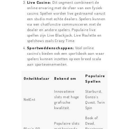
Live Casino:
Dit segment combineert de
online ervaring met de sfeer van een fysiek
casino. Spellen worden live gestreamd vanuit
een studio met echte dealers. Spelers kunnen
via een chatfunctie communiceren met de
dealer en andere spelers. Populaire live
spellen zijn Live Blackjack, Live Roulette en
spelshows zoals Crazy Time.
Sportweddenschappen:
Veel online
casino’s bieden ook een sportsbook aan waar
spelers kunnen inzetten op een breed scala
aan sportevenementen.
Populaire
Ontwikkelaar
Bekend om
Spellen
Innovatieve
Starburst,
slots met hoge
Gonzo’s
NetEnt
grafische
Quest, Twin
kwaliteit.
Spin
Book of
Populaire slots
Dead,
Play’n GO
met boeiende
Reactoonz,