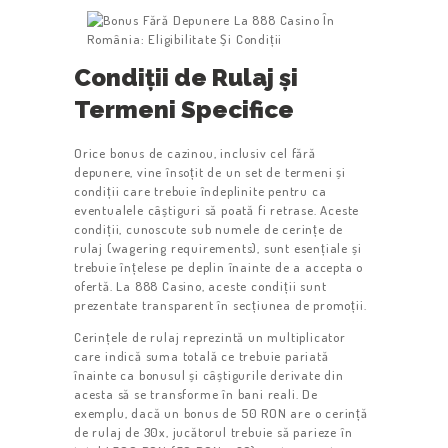
Condiții de Rulaj și
Termeni Specifice
Orice bonus de cazinou, inclusiv cel fără
depunere, vine însoțit de un set de termeni și
condiții care trebuie îndeplinite pentru ca
eventualele câștiguri să poată fi retrase. Aceste
condiții, cunoscute sub numele de cerințe de
rulaj (wagering requirements), sunt esențiale și
trebuie înțelese pe deplin înainte de a accepta o
ofertă. La 888 Casino, aceste condiții sunt
prezentate transparent în secțiunea de promoții.
Cerințele de rulaj reprezintă un multiplicator
care indică suma totală ce trebuie pariată
înainte ca bonusul și câștigurile derivate din
acesta să se transforme în bani reali. De
exemplu, dacă un bonus de 50 RON are o cerință
de rulaj de 30x, jucătorul trebuie să parieze în