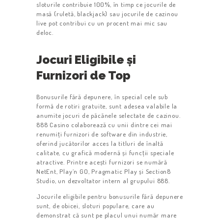
sloturile contribuie 100%, în timp ce jocurile de
masă (ruletă, blackjack) sau jocurile de cazinou
live pot contribui cu un procent mai mic sau
deloc.
Jocuri Eligibile și
Furnizori de Top
Bonusurile fără depunere, în special cele sub
formă de rotiri gratuite, sunt adesea valabile la
anumite jocuri de păcănele selectate de cazinou.
888 Casino colaborează cu unii dintre cei mai
renumiți furnizori de software din industrie,
oferind jucătorilor acces la titluri de înaltă
calitate, cu grafică modernă și funcții speciale
atractive. Printre acești furnizori se numără
NetEnt, Play’n GO, Pragmatic Play și Section8
Studio, un dezvoltator intern al grupului 888.
Jocurile eligibile pentru bonusurile fără depunere
sunt, de obicei, sloturi populare, care au
HOME
demonstrat că sunt pe placul unui număr mare