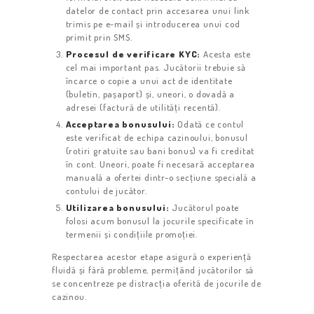
datelor de contact prin accesarea unui link
trimis pe e-mail și introducerea unui cod
primit prin SMS.
Procesul de verificare KYC:
Acesta este
cel mai important pas. Jucătorii trebuie să
încarce o copie a unui act de identitate
(buletin, pașaport) și, uneori, o dovadă a
adresei (factură de utilități recentă).
Acceptarea bonusului:
Odată ce contul
este verificat de echipa cazinoului, bonusul
(rotiri gratuite sau bani bonus) va fi creditat
în cont. Uneori, poate fi necesară acceptarea
manuală a ofertei dintr-o secțiune specială a
contului de jucător.
Utilizarea bonusului:
Jucătorul poate
folosi acum bonusul la jocurile specificate în
termenii și condițiile promoției.
Respectarea acestor etape asigură o experiență
fluidă și fără probleme, permițând jucătorilor să
se concentreze pe distracția oferită de jocurile de
cazinou.