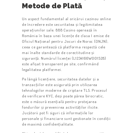
Metode de Plată
Un aspect fundamental al oricărui cazinou online
de încredere este securitatea și legitimitatea
operațiunilor sale. 888 Casino operează în
România în baza unei licențe de clasa I emise de
Oficiul Național pentru Jocuri de Noroc (ONJN),
ceea ce garantează că platforma respectă cele
mai înalte standarde de corectitudine și
siguranță. Numărul licenței (L1234166W001528)
este afișat transparent pe site, confirmând
legalitatea platformei.
Pe lângă licențiere, securitatea datelor și a
tranzacțiilor este asigurată prin utilizarea
tehnologiilor moderne de criptare TLS. Procesul
de verificare KYC, deși poate părea birocratic,
este o măsură esențială pentru protejarea
fondurilor și prevenirea activităților ilicite.
Jucătorii pot fi siguri că informațiile lor
personale și financiare sunt gestionate în condiții
de maximă confidențialitate.