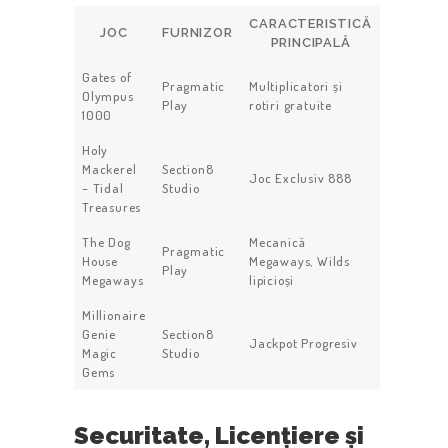
CARACTERISTICĂ
JOC
FURNIZOR
PRINCIPALĂ
Gates of
Pragmatic
Multiplicatori și
Olympus
Play
rotiri gratuite
1000
Holy
Mackerel
Section8
Joc Exclusiv 888
– Tidal
Studio
Treasures
The Dog
Mecanică
Pragmatic
House
Megaways, Wilds
Play
Megaways
lipicioși
Millionaire
Genie
Section8
Jackpot Progresiv
Magic
Studio
Gems
Securitate, Licențiere și