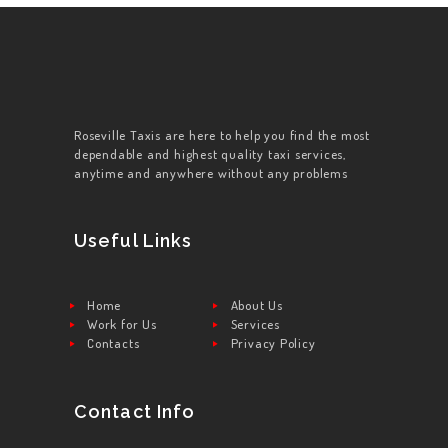
Roseville Taxis are here to help you find the most
dependable and highest quality taxi services,
anytime and anywhere without any problems
Useful Links
Home
About Us
Work for Us
Services
Contacts
Privacy Policy
Contact Info