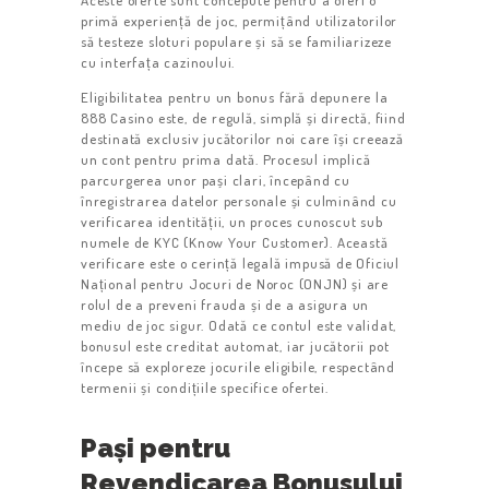
Aceste oferte sunt concepute pentru a oferi o
primă experiență de joc, permițând utilizatorilor
să testeze sloturi populare și să se familiarizeze
cu interfața cazinoului.
Eligibilitatea pentru un bonus fără depunere la
888 Casino este, de regulă, simplă și directă, fiind
destinată exclusiv jucătorilor noi care își creează
un cont pentru prima dată. Procesul implică
parcurgerea unor pași clari, începând cu
înregistrarea datelor personale și culminând cu
verificarea identității, un proces cunoscut sub
numele de KYC (Know Your Customer). Această
verificare este o cerință legală impusă de Oficiul
Național pentru Jocuri de Noroc (ONJN) și are
rolul de a preveni frauda și de a asigura un
mediu de joc sigur. Odată ce contul este validat,
bonusul este creditat automat, iar jucătorii pot
începe să exploreze jocurile eligibile, respectând
termenii și condițiile specifice ofertei.
Pași pentru
Revendicarea Bonusului