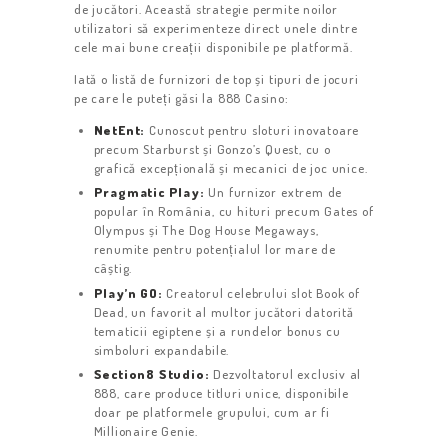
de jucători. Această strategie permite noilor
ABOUT US
utilizatori să experimenteze direct unele dintre
cele mai bune creații disponibile pe platformă.
WORK FOR US
Iată o listă de furnizori de top și tipuri de jocuri
SERVICES
pe care le puteți găsi la 888 Casino:
NetEnt:
Cunoscut pentru sloturi inovatoare
CONTACT US
precum Starburst și Gonzo’s Quest, cu o
grafică excepțională și mecanici de joc unice.
Pragmatic Play:
Un furnizor extrem de
popular în România, cu hituri precum Gates of
Olympus și The Dog House Megaways,
renumite pentru potențialul lor mare de
câștig.
Play’n GO:
Creatorul celebrului slot Book of
Dead, un favorit al multor jucători datorită
tematicii egiptene și a rundelor bonus cu
simboluri expandabile.
Section8 Studio:
Dezvoltatorul exclusiv al
888, care produce titluri unice, disponibile
doar pe platformele grupului, cum ar fi
Millionaire Genie.