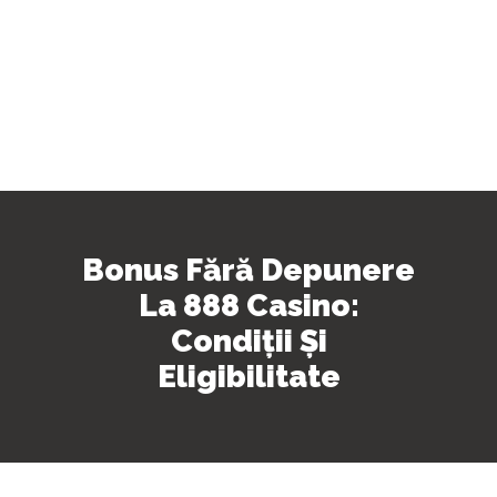
Bonus Fără Depunere
La 888 Casino:
Condiții Și
Eligibilitate