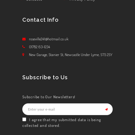
Contact Info
roseville241@hotmail.co.uk
01782 63-1234
New Garage, Stanier St, Newcastle Under Lyme, ST5 2SY
Subscribe to Us
Subscribe to Our Newsletters!
I agree that my submitted data is being
collected and stored.