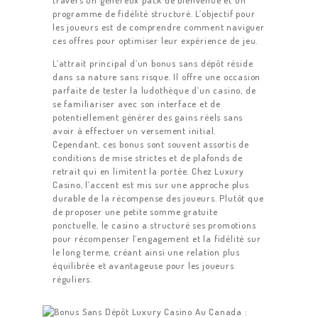
travers un généreux pack de bienvenue et un
programme de fidélité structuré. L’objectif pour
les joueurs est de comprendre comment naviguer
ces offres pour optimiser leur expérience de jeu.
L’attrait principal d’un bonus sans dépôt réside
dans sa nature sans risque. Il offre une occasion
parfaite de tester la ludothèque d’un casino, de
se familiariser avec son interface et de
potentiellement générer des gains réels sans
avoir à effectuer un versement initial.
Cependant, ces bonus sont souvent assortis de
conditions de mise strictes et de plafonds de
retrait qui en limitent la portée. Chez Luxury
Casino, l’accent est mis sur une approche plus
durable de la récompense des joueurs. Plutôt que
de proposer une petite somme gratuite
ponctuelle, le casino a structuré ses promotions
pour récompenser l’engagement et la fidélité sur
le long terme, créant ainsi une relation plus
équilibrée et avantageuse pour les joueurs
réguliers.