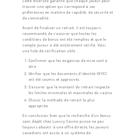
Cette diversité garantit que chaque joueur peut
trouver une option qui correspond à ses
préférences en matière de rapidité, de sécurité et
de commodité.
Avant de finaliser un retrait, il est toujours
recommandé de s’assurer que toutes les
conditions de bonus ont été remplies et que le
compte joueur a été entièrement vérifié. Voici
une liste de vérification utile :
Confirmer que les exigences de mise sont à
zéro.
Vérifier que les documents d’identité (KYC)
ont été soumis et approuvés.
S’assurer que le montant du retrait respecte
les limites minimales et maximales du casino.
Choisir la méthode de retrait la plus
appropriée.
En conclusion, bien que la recherche d’un bonus
sans dépôt chez Luxury Casino puisse ne pas
toujours aboutir à une offre directe, les joueurs
canadiens ont accès à un système de