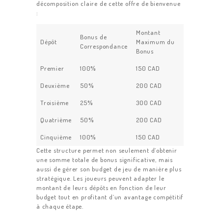
décomposition claire de cette offre de bienvenue
:
Montant
Bonus de
Dépôt
Maximum du
Correspondance
Bonus
Premier
100%
150 CAD
Deuxième
50%
200 CAD
Troisième
25%
300 CAD
Quatrième
50%
200 CAD
Cinquième
100%
150 CAD
Cette structure permet non seulement d’obtenir
une somme totale de bonus significative, mais
aussi de gérer son budget de jeu de manière plus
stratégique. Les joueurs peuvent adapter le
montant de leurs dépôts en fonction de leur
budget tout en profitant d’un avantage compétitif
à chaque étape.