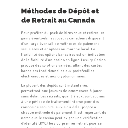
Méthodes de Dépôt et
de Retrait au Canada
Pour profiter du pack de bienvenue et retirer les
gains éventuels, les joueurs canadiens disposent
d’un large éventail de méthodes de paiement
sécurisées et adaptées au marché local. La
flexibilité des options bancaires est un indicateur
de la fiabilité d’un casino en ligne. Luxury Casino
propose des solutions variées, allant des cartes
bancaires traditionnelles aux portefeuilles
électroniques et aux cryptomonnaies.
La plupart des dépôts sont instantanés,
permettant aux joueurs de commencer à jouer
sans délai. Les retraits, quant à eux, sont soumis
à une période de traitement interne pour des
raisons de sécurité, suivie du délai propre à
chaque méthode de paiement. Il est important de
noter que le casino peut exiger une vérification
d’identité (KYC) lors du premier retrait pour se