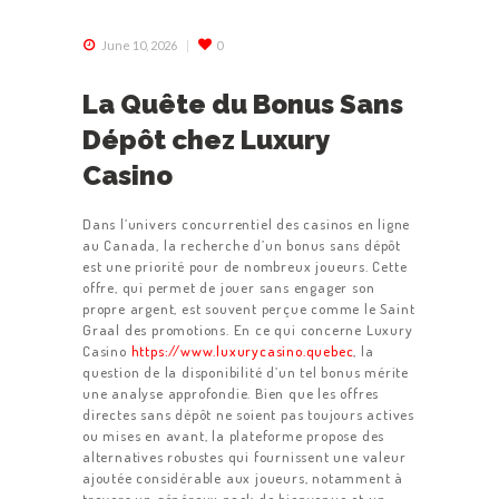
June 10, 2026
0
La Quête du Bonus Sans
Dépôt chez Luxury
Casino
Dans l’univers concurrentiel des casinos en ligne
au Canada, la recherche d’un bonus sans dépôt
est une priorité pour de nombreux joueurs. Cette
offre, qui permet de jouer sans engager son
propre argent, est souvent perçue comme le Saint
Graal des promotions. En ce qui concerne Luxury
Casino
https://www.luxurycasino.quebec
, la
question de la disponibilité d’un tel bonus mérite
une analyse approfondie. Bien que les offres
directes sans dépôt ne soient pas toujours actives
ou mises en avant, la plateforme propose des
alternatives robustes qui fournissent une valeur
ajoutée considérable aux joueurs, notamment à