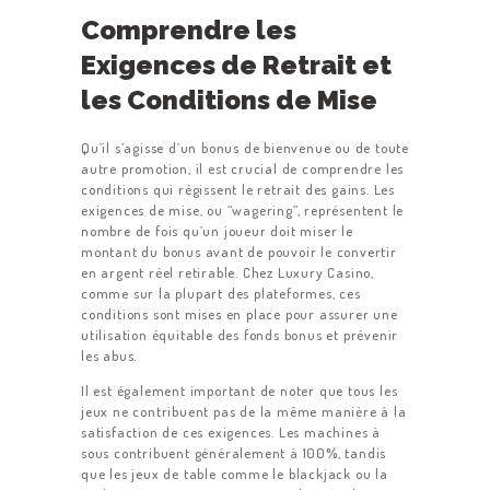
Comprendre les
Exigences de Retrait et
les Conditions de Mise
Qu’il s’agisse d’un bonus de bienvenue ou de toute
autre promotion, il est crucial de comprendre les
conditions qui régissent le retrait des gains. Les
exigences de mise, ou “wagering”, représentent le
nombre de fois qu’un joueur doit miser le
montant du bonus avant de pouvoir le convertir
en argent réel retirable. Chez Luxury Casino,
comme sur la plupart des plateformes, ces
conditions sont mises en place pour assurer une
utilisation équitable des fonds bonus et prévenir
les abus.
Il est également important de noter que tous les
jeux ne contribuent pas de la même manière à la
satisfaction de ces exigences. Les machines à
sous contribuent généralement à 100%, tandis
que les jeux de table comme le blackjack ou la