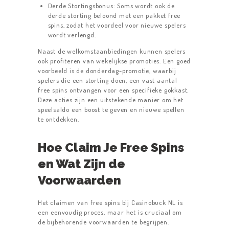
Derde Stortingsbonus: Soms wordt ook de
derde storting beloond met een pakket free
spins, zodat het voordeel voor nieuwe spelers
wordt verlengd.
Naast de welkomstaanbiedingen kunnen spelers
ook profiteren van wekelijkse promoties. Een goed
voorbeeld is de donderdag-promotie, waarbij
spelers die een storting doen, een vast aantal
free spins ontvangen voor een specifieke gokkast.
Deze acties zijn een uitstekende manier om het
speelsaldo een boost te geven en nieuwe spellen
te ontdekken.
Hoe Claim Je Free Spins
en Wat Zijn de
Voorwaarden
Het claimen van free spins bij Casinobuck NL is
een eenvoudig proces, maar het is cruciaal om
de bijbehorende voorwaarden te begrijpen.