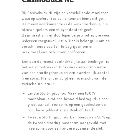
Bij Casinobuck NL zijn er verschillende manieren
waarop spelers free spins kunnen bemachtigen.
De meest voorkomende is de welkomstbonus, die
nieuwe spelers een vliegende start geeft.
Daarnaast zijn er doorlopende promoties die voor
iedereen toegankelijk zijn. Het is belangrijk om de
verschillende soorten te begrijpen om er
maximaal van te kunnen profiteren.
Een van de meest aantrekkelijke aanbiedingen is
het welkomstpakket. Dit is vaak een combinatie
van een stortingsbonus en een aanzienlijk aantal
free spins. Hieronder volgt een overzicht van de
typische structuur:
Eerste Stortingsbonus: Vaak een 100%
matchbonus tot een bepaald bedrag, plus een
groot aantal free spins op een geselecteerde
populaire gokkast zoals Book of Dead.
Tweede Stortingsbonus: Een bonus van 50% op
de tweede storting, wederom aangevuld met
free spins voor een andere spannende slot.