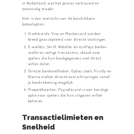
in Nederland, wat het proces vertrouwd en
eenvoudig maakt.
Hier is een overzicht van de beschikbare
betaalopties:
Creditcards: Visa en Mastercard worden
breed geaccepteerd voor directe stortingen.
E-wallets: Skrill, Neteller en ecoPayz bieden
snelle en veilige transacties, ideaal voor
spelers die hun bankgegevens niet direct
willen delen.
Directe bankmethoden: Opties zoals Trustly en
Klarna maken directe overschrijvingen vanaf
je bankrekening mogelijk.
Prepaidkaarten: Paysafecard is een handige
optie voor spelers die hun uitgaven willen
beheren.
Transactielimieten en
Snelheid