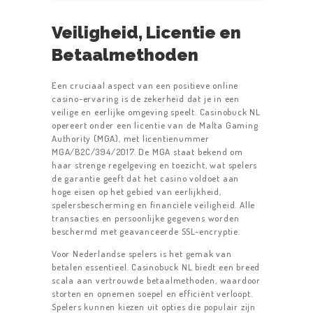
Veiligheid, Licentie en
Betaalmethoden
Een cruciaal aspect van een positieve online
casino-ervaring is de zekerheid dat je in een
veilige en eerlijke omgeving speelt. Casinobuck NL
opereert onder een licentie van de Malta Gaming
Authority (MGA), met licentienummer
MGA/B2C/394/2017. De MGA staat bekend om
haar strenge regelgeving en toezicht, wat spelers
de garantie geeft dat het casino voldoet aan
hoge eisen op het gebied van eerlijkheid,
spelersbescherming en financiële veiligheid. Alle
transacties en persoonlijke gegevens worden
beschermd met geavanceerde SSL-encryptie.
Voor Nederlandse spelers is het gemak van
betalen essentieel. Casinobuck NL biedt een breed
scala aan vertrouwde betaalmethoden, waardoor
storten en opnemen soepel en efficiënt verloopt.
Spelers kunnen kiezen uit opties die populair zijn