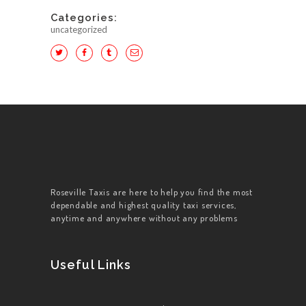
Categories:
uncategorized
Roseville Taxis are here to help you find the most
dependable and highest quality taxi services,
anytime and anywhere without any problems
Useful Links