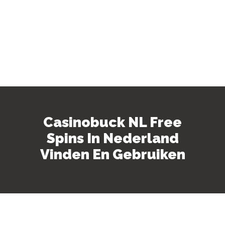
Casinobuck NL Free
Spins In Nederland
Vinden En Gebruiken