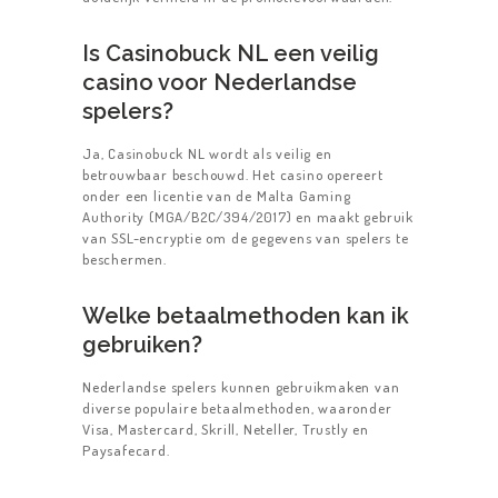
Is Casinobuck NL een veilig
casino voor Nederlandse
spelers?
Ja, Casinobuck NL wordt als veilig en
betrouwbaar beschouwd. Het casino opereert
onder een licentie van de Malta Gaming
Authority (MGA/B2C/394/2017) en maakt gebruik
van SSL-encryptie om de gegevens van spelers te
beschermen.
Welke betaalmethoden kan ik
gebruiken?
Nederlandse spelers kunnen gebruikmaken van
diverse populaire betaalmethoden, waaronder
Visa, Mastercard, Skrill, Neteller, Trustly en
Paysafecard.