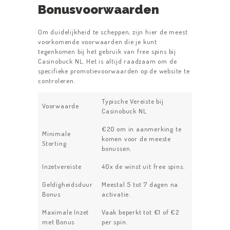
Bonusvoorwaarden
Om duidelijkheid te scheppen, zijn hier de meest
voorkomende voorwaarden die je kunt
tegenkomen bij het gebruik van free spins bij
Casinobuck NL. Het is altijd raadzaam om de
specifieke promotievoorwaarden op de website te
controleren.
Typische Vereiste bij
Voorwaarde
Casinobuck NL
€20 om in aanmerking te
Minimale
komen voor de meeste
Storting
bonussen.
Inzetvereiste
40x de winst uit free spins.
Geldigheidsduur
Meestal 5 tot 7 dagen na
Bonus
activatie.
Maximale Inzet
Vaak beperkt tot €1 of €2
met Bonus
per spin.