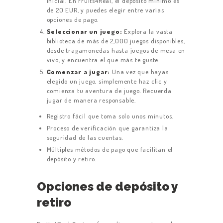
inicial. En Fruits4Real, el depósito mínimo es
de 20 EUR, y puedes elegir entre varias
opciones de pago.
Seleccionar un juego:
Explora la vasta
biblioteca de más de 2,000 juegos disponibles,
desde tragamonedas hasta juegos de mesa en
vivo, y encuentra el que más te guste.
Comenzar a jugar:
Una vez que hayas
elegido un juego, simplemente haz clic y
comienza tu aventura de juego. Recuerda
jugar de manera responsable.
Registro fácil que toma solo unos minutos.
Proceso de verificación que garantiza la
seguridad de las cuentas.
Múltiples métodos de pago que facilitan el
depósito y retiro.
Opciones de depósito y
retiro