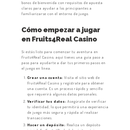
bonos de bienvenida con requisitos de apuesta
claros para ayudar a los principiantes a
familiarizarse con el entorno de juego.
Cómo empezar a jugar
en Fruits4Real Casino
Si estás listo para comenzar tu aventura en
Fruits4Real Casino, aquí tienes una guía paso a
paso para ayudarte a dar tus primeros pasos en
el juego en línea.
Crear una cuenta:
Visita el sitio web de
Fruits4Real Casino y regístrate para obtener
una cuenta. Es un proceso rápido y sencillo
que requerirá algunos datos personales.
Verificar tus datos:
Asegúrate de verificar
tu identidad, lo que permitirá una experiencia
de juego más segura y rápida al realizar
transacciones.
Hacer un depósito:
Realiza un depósito