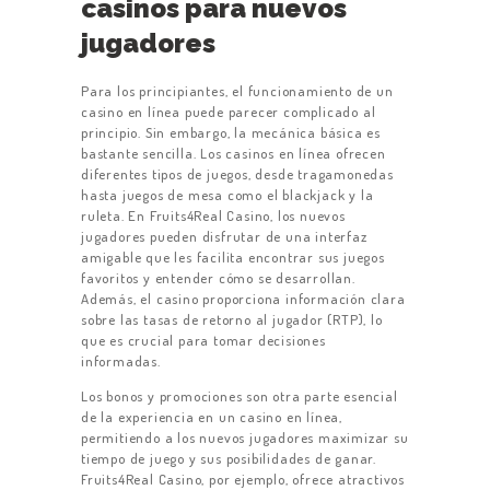
casinos para nuevos
jugadores
Para los principiantes, el funcionamiento de un
casino en línea puede parecer complicado al
principio. Sin embargo, la mecánica básica es
bastante sencilla. Los casinos en línea ofrecen
diferentes tipos de juegos, desde tragamonedas
hasta juegos de mesa como el blackjack y la
ruleta. En Fruits4Real Casino, los nuevos
jugadores pueden disfrutar de una interfaz
amigable que les facilita encontrar sus juegos
favoritos y entender cómo se desarrollan.
Además, el casino proporciona información clara
sobre las tasas de retorno al jugador (RTP), lo
que es crucial para tomar decisiones
informadas.
Los bonos y promociones son otra parte esencial
de la experiencia en un casino en línea,
permitiendo a los nuevos jugadores maximizar su
tiempo de juego y sus posibilidades de ganar.
Fruits4Real Casino, por ejemplo, ofrece atractivos