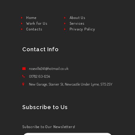
Home
About Us
Work for Us
Services
Contacts
Privacy Policy
Contact Info
roseville241@hotmail.co.uk
01782 63-1234
New Garage, Stanier St, Newcastle Under Lyme, ST5 2SY
Subscribe to Us
Subscribe to Our Newsletters!