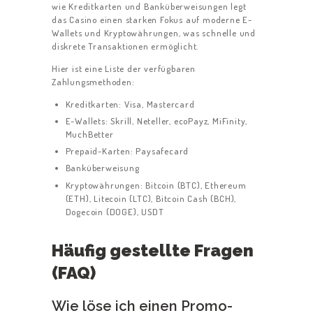
wie Kreditkarten und Banküberweisungen legt
das Casino einen starken Fokus auf moderne E-
Wallets und Kryptowährungen, was schnelle und
diskrete Transaktionen ermöglicht.
Hier ist eine Liste der verfügbaren
Zahlungsmethoden:
Kreditkarten: Visa, Mastercard
E-Wallets: Skrill, Neteller, ecoPayz, MiFinity,
MuchBetter
Prepaid-Karten: Paysafecard
Banküberweisung
Kryptowährungen: Bitcoin (BTC), Ethereum
(ETH), Litecoin (LTC), Bitcoin Cash (BCH),
Dogecoin (DOGE), USDT
Häufig gestellte Fragen
(FAQ)
Wie löse ich einen Promo-