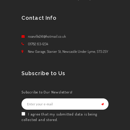
Contact Info
roseville241@hotmail.co.uk
01782 63-1234
New Garage, Stanier St, Newcastle Under Lyme, ST5 2SY
Subscribe to Us
Subscribe to Our Newsletters!
I agree that my submitted data is being
collected and stored.