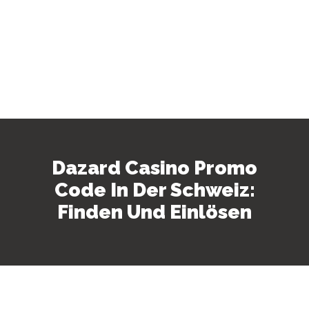
Dazard Casino Promo
Code In Der Schweiz:
Finden Und Einlösen