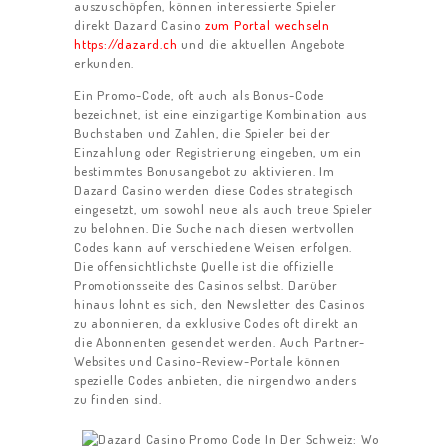
auszuschöpfen, können interessierte Spieler
direkt Dazard Casino
zum Portal wechseln
https://dazard.ch
und die aktuellen Angebote
erkunden.
Ein Promo-Code, oft auch als Bonus-Code
bezeichnet, ist eine einzigartige Kombination aus
Buchstaben und Zahlen, die Spieler bei der
Einzahlung oder Registrierung eingeben, um ein
bestimmtes Bonusangebot zu aktivieren. Im
Dazard Casino werden diese Codes strategisch
eingesetzt, um sowohl neue als auch treue Spieler
zu belohnen. Die Suche nach diesen wertvollen
Codes kann auf verschiedene Weisen erfolgen.
Die offensichtlichste Quelle ist die offizielle
Promotionsseite des Casinos selbst. Darüber
hinaus lohnt es sich, den Newsletter des Casinos
zu abonnieren, da exklusive Codes oft direkt an
die Abonnenten gesendet werden. Auch Partner-
Websites und Casino-Review-Portale können
spezielle Codes anbieten, die nirgendwo anders
zu finden sind.