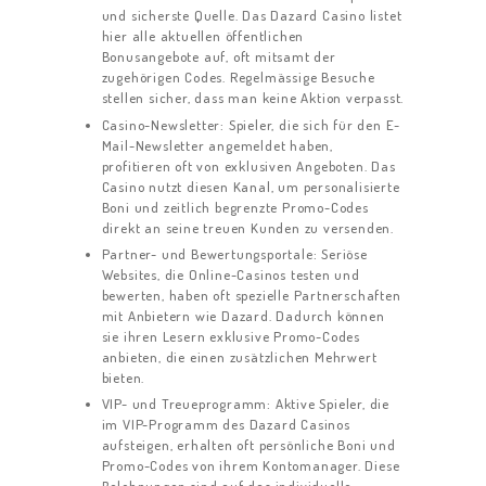
und sicherste Quelle. Das Dazard Casino listet
hier alle aktuellen öffentlichen
Bonusangebote auf, oft mitsamt der
zugehörigen Codes. Regelmässige Besuche
stellen sicher, dass man keine Aktion verpasst.
Casino-Newsletter: Spieler, die sich für den E-
Mail-Newsletter angemeldet haben,
profitieren oft von exklusiven Angeboten. Das
Casino nutzt diesen Kanal, um personalisierte
Boni und zeitlich begrenzte Promo-Codes
direkt an seine treuen Kunden zu versenden.
Partner- und Bewertungsportale: Seriöse
Websites, die Online-Casinos testen und
bewerten, haben oft spezielle Partnerschaften
mit Anbietern wie Dazard. Dadurch können
sie ihren Lesern exklusive Promo-Codes
anbieten, die einen zusätzlichen Mehrwert
bieten.
VIP- und Treueprogramm: Aktive Spieler, die
im VIP-Programm des Dazard Casinos
aufsteigen, erhalten oft persönliche Boni und
Promo-Codes von ihrem Kontomanager. Diese