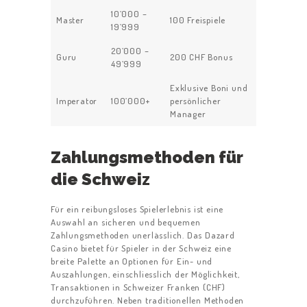
10’000 –
Master
100 Freispiele
19’999
20’000 –
Guru
200 CHF Bonus
49’999
Exklusive Boni und
Imperator
100’000+
persönlicher
Manager
Zahlungsmethoden für
die Schweiz
Für ein reibungsloses Spielerlebnis ist eine
Auswahl an sicheren und bequemen
Zahlungsmethoden unerlässlich. Das Dazard
Casino bietet für Spieler in der Schweiz eine
breite Palette an Optionen für Ein- und
Auszahlungen, einschliesslich der Möglichkeit,
Transaktionen in Schweizer Franken (CHF)
durchzuführen. Neben traditionellen Methoden