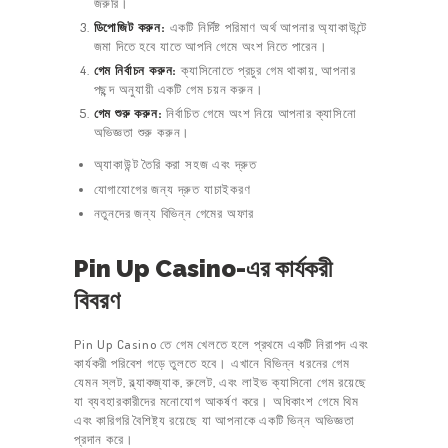
জরুরি।
ডিপোজিট করুন:
একটি নির্দিষ্ট পরিমাণ অর্থ আপনার অ্যাকাউন্টে
জমা দিতে হবে যাতে আপনি গেমে অংশ নিতে পারেন।
গেম নির্বাচন করুন:
ক্যাসিনোতে প্রচুর গেম থাকায়, আপনার
পছন্দ অনুযায়ী একটি গেম চয়ন করুন।
গেম শুরু করুন:
নির্বাচিত গেমে অংশ নিয়ে আপনার ক্যাসিনো
অভিজ্ঞতা শুরু করুন।
অ্যাকাউন্ট তৈরি করা সহজ এবং দ্রুত
যোগাযোগের জন্য দ্রুত যাচাইকরণ
নতুনদের জন্য বিভিন্ন গেমের অফার
Pin Up Casino-এর কার্যকরী
বিবরণ
Pin Up Casino তে গেম খেলতে হলে প্রথমে একটি নিরাপদ এবং
কার্যকরী পরিবেশ গড়ে তুলতে হবে। এখানে বিভিন্ন ধরনের গেম
যেমন স্লট, ব্ল্যাকজ্যাক, রুলেট, এবং লাইভ ক্যাসিনো গেম রয়েছে
যা ব্যবহারকারীদের মনোযোগ আকর্ষণ করে। অধিকাংশ গেমে থিম
এবং কারিগরি বৈশিষ্ট্য রয়েছে যা আপনাকে একটি ভিন্ন অভিজ্ঞতা
প্রদান করে।