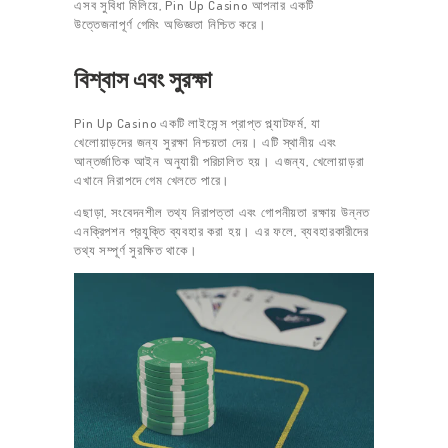
এসব সুবিধা মিলিয়ে, Pin Up Casino আপনার একটি
উত্তেজনাপূর্ণ গেমিং অভিজ্ঞতা নিশ্চিত করে।
বিশ্বাস এবং সুরক্ষা
Pin Up Casino একটি লাইসেন্স প্রাপ্ত প্ল্যাটফর্ম, যা
খেলোয়াড়দের জন্য সুরক্ষা নিশ্চয়তা দেয়। এটি স্থানীয় এবং
আন্তর্জাতিক আইন অনুযায়ী পরিচালিত হয়। এজন্য, খেলোয়াড়রা
এখানে নিরাপদে গেম খেলতে পারে।
এছাড়া, সংবেদনশীল তথ্য নিরাপত্তা এবং গোপনীয়তা রক্ষায় উন্নত
এনক্রিপশন প্রযুক্তি ব্যবহার করা হয়। এর ফলে, ব্যবহারকারীদের
তথ্য সম্পূর্ণ সুরক্ষিত থাকে।