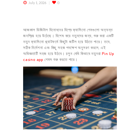
July 1, 2026
0
আজকাল ডিজিটাল বিনোদনের বিশ্বে ক্যাসিনো গেমগুলো অত্যন্ত
জনপ্রিয় হয়ে উঠেছে। বিশেষ করে নতুনদের জন্য, শুরু করা একটি
নতুন ক্যাসিনো প্ল্যাটফর্মে কিছুটা জটিল হয়ে উঠতে পারে। তবে,
সঠিক নির্দেশনা এবং কিছু সহজ পদক্ষেপ অনুসরণ করলে, এই
অভিজ্ঞতাটি সহজ হয়ে উঠবে। চলুন দেখি কিভাবে নতুনরা
Pin Up
casino app
গেমস শুরু করতে পারে।