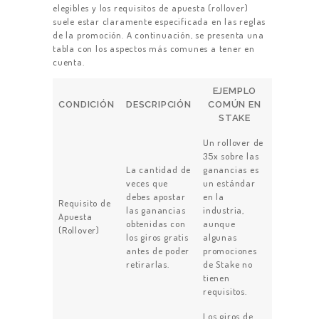
elegibles y los requisitos de apuesta (rollover)
suele estar claramente especificada en las reglas
de la promoción. A continuación, se presenta una
tabla con los aspectos más comunes a tener en
cuenta.
EJEMPLO
CONDICIÓN
DESCRIPCIÓN
COMÚN EN
STAKE
Un rollover de
35x sobre las
La cantidad de
ganancias es
veces que
un estándar
debes apostar
en la
Requisito de
las ganancias
industria,
Apuesta
obtenidas con
aunque
(Rollover)
los giros gratis
algunas
antes de poder
promociones
retirarlas.
de Stake no
tienen
requisitos.
Los giros de