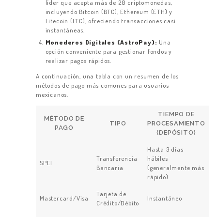
líder que acepta más de 20 criptomonedas,
incluyendo Bitcoin (BTC), Ethereum (ETH) y
Litecoin (LTC), ofreciendo transacciones casi
instantáneas.
Monederos Digitales (AstroPay):
Una
opción conveniente para gestionar fondos y
realizar pagos rápidos.
A continuación, una tabla con un resumen de los
métodos de pago más comunes para usuarios
mexicanos.
TIEMPO DE
MÉTODO DE
TIPO
PROCESAMIENTO
PAGO
(DEPÓSITO)
Hasta 3 días
Transferencia
hábiles
SPEI
Bancaria
(generalmente más
rápido)
Tarjeta de
Mastercard/Visa
Instantáneo
Crédito/Débito