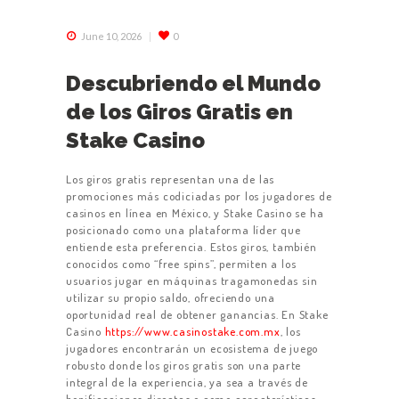
June 10, 2026
0
Descubriendo el Mundo
de los Giros Gratis en
Stake Casino
Los giros gratis representan una de las
promociones más codiciadas por los jugadores de
casinos en línea en México, y Stake Casino se ha
posicionado como una plataforma líder que
entiende esta preferencia. Estos giros, también
conocidos como “free spins”, permiten a los
usuarios jugar en máquinas tragamonedas sin
utilizar su propio saldo, ofreciendo una
oportunidad real de obtener ganancias. En Stake
Casino
https://www.casinostake.com.mx
, los
jugadores encontrarán un ecosistema de juego
robusto donde los giros gratis son una parte
integral de la experiencia, ya sea a través de