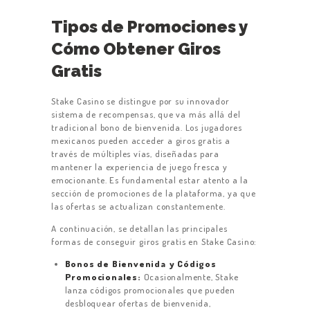
Tipos de Promociones y
Cómo Obtener Giros
Gratis
Stake Casino se distingue por su innovador
sistema de recompensas, que va más allá del
tradicional bono de bienvenida. Los jugadores
mexicanos pueden acceder a giros gratis a
través de múltiples vías, diseñadas para
mantener la experiencia de juego fresca y
emocionante. Es fundamental estar atento a la
sección de promociones de la plataforma, ya que
las ofertas se actualizan constantemente.
A continuación, se detallan las principales
formas de conseguir giros gratis en Stake Casino:
Bonos de Bienvenida y Códigos
Promocionales:
Ocasionalmente, Stake
lanza códigos promocionales que pueden
desbloquear ofertas de bienvenida,