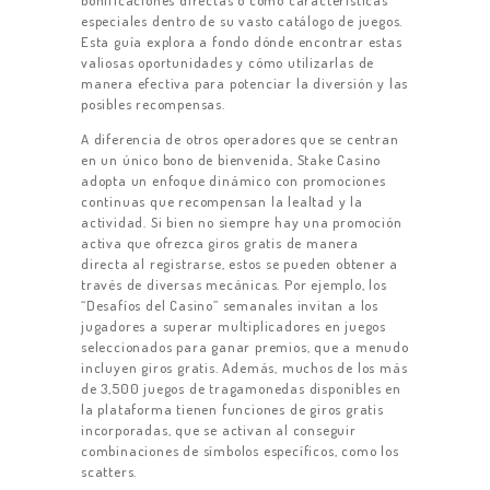
bonificaciones directas o como características
especiales dentro de su vasto catálogo de juegos.
Esta guía explora a fondo dónde encontrar estas
valiosas oportunidades y cómo utilizarlas de
manera efectiva para potenciar la diversión y las
posibles recompensas.
A diferencia de otros operadores que se centran
en un único bono de bienvenida, Stake Casino
adopta un enfoque dinámico con promociones
continuas que recompensan la lealtad y la
actividad. Si bien no siempre hay una promoción
activa que ofrezca giros gratis de manera
directa al registrarse, estos se pueden obtener a
través de diversas mecánicas. Por ejemplo, los
“Desafíos del Casino” semanales invitan a los
jugadores a superar multiplicadores en juegos
seleccionados para ganar premios, que a menudo
incluyen giros gratis. Además, muchos de los más
de 3,500 juegos de tragamonedas disponibles en
la plataforma tienen funciones de giros gratis
incorporadas, que se activan al conseguir
combinaciones de símbolos específicos, como los
scatters.