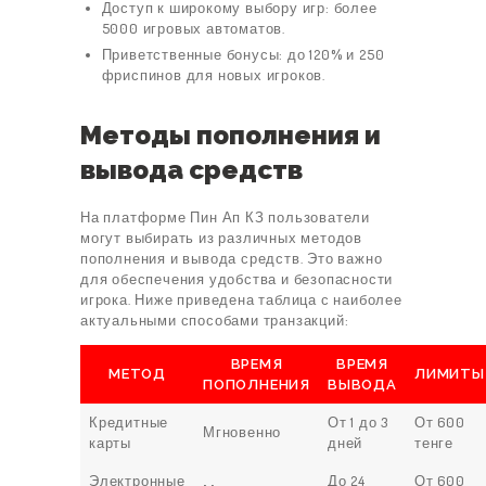
Доступ к широкому выбору игр: более
5000 игровых автоматов.
Приветственные бонусы: до 120% и 250
фриспинов для новых игроков.
Методы пополнения и
вывода средств
На платформе Пин Ап КЗ пользователи
могут выбирать из различных методов
пополнения и вывода средств. Это важно
для обеспечения удобства и безопасности
HOME
игрока. Ниже приведена таблица с наиболее
актуальными способами транзакций:
ABOUT US
ВРЕМЯ
ВРЕМЯ
WORK FOR US
МЕТОД
ЛИМИТЫ
ПОПОЛНЕНИЯ
ВЫВОДА
SERVICES
Кредитные
От 1 до 3
От 600
Мгновенно
карты
дней
тенге
CONTACT US
Электронные
До 24
От 600