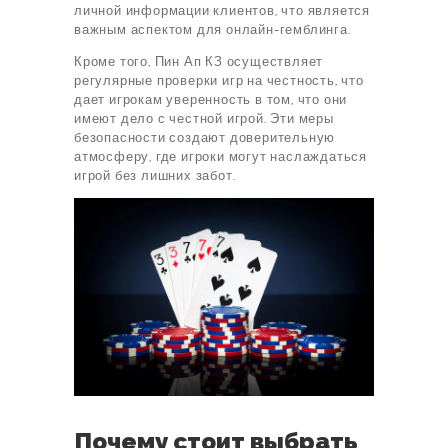
личной информации клиентов, что является
важным аспектом для онлайн-гемблинга.
Кроме того, Пин Ап КЗ осуществляет
регулярные проверки игр на честность, что
дает игрокам уверенность в том, что они
имеют дело с честной игрой. Эти меры
безопасности создают доверительную
атмосферу, где игроки могут наслаждаться
игрой без лишних забот.
Почему стоит выбрать