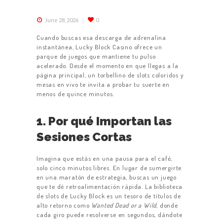
June 28, 2026
0
Cuando buscas esa descarga de adrenalina
instantánea, Lucky Block Casino ofrece un
parque de juegos que mantiene tu pulso
acelerado. Desde el momento en que llegas a la
página principal, un torbellino de slots coloridos y
mesas en vivo te invita a probar tu suerte en
menos de quince minutos.
1. Por qué Importan las
Sesiones Cortas
Imagina que estás en una pausa para el café,
solo cinco minutos libres. En lugar de sumergirte
en una maratón de estrategia, buscas un juego
que te dé retroalimentación rápida. La biblioteca
de slots de Lucky Block es un tesoro de títulos de
alto retorno como
Wanted Dead or a Wild
, donde
cada giro puede resolverse en segundos, dándote