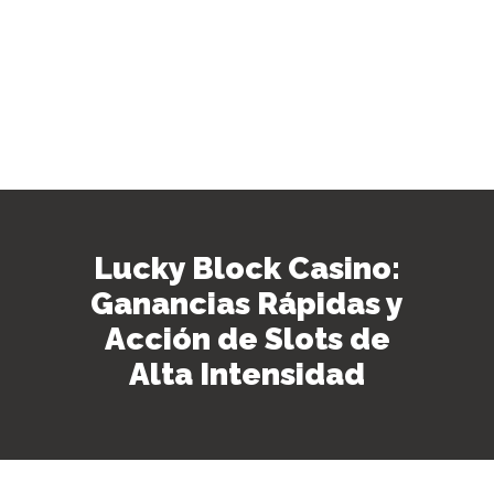
Lucky Block Casino:
Ganancias Rápidas y
Acción de Slots de
Alta Intensidad