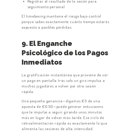
Registrar el resultado de la sesión para
seguimiento personal
El timeboxing mantiene el riesgo bajo control
porque sabes exactamente cuánto tiempo estarás
expuesto a posibles pérdidas.
9. El Enganche
Psicológico de los Pagos
Inmediatos
La gratificación instantánea que proviene de ver
un pago en pantalla tras solo un giro impulsa a
muchos jugadores a volver por otra sesión
rápida.
Una pequeña ganancia—digamos €5 de una
apuesta de €0.50—puede generar entusiasmo
que te impulse a seguir girando unos minutos
más en lugar de volver más tarde. Ese ciclo de
retroalimentación rápida es exactamente lo que
alimenta las sesiones de alta intensidad.