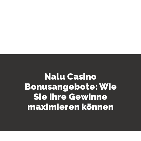
Nalu Casino
Bonusangebote: Wie
Sie Ihre Gewinne
maximieren können