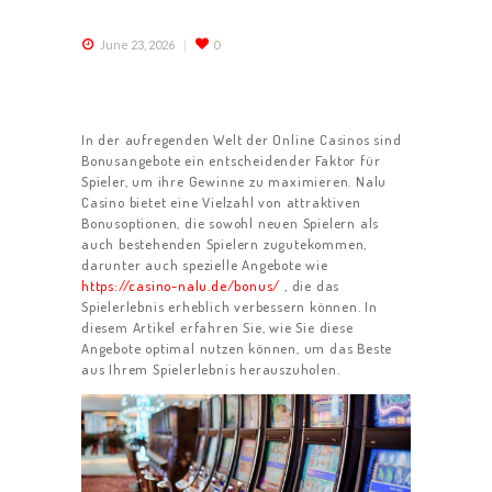
June 23, 2026
0
In der aufregenden Welt der Online Casinos sind
Bonusangebote ein entscheidender Faktor für
Spieler, um ihre Gewinne zu maximieren. Nalu
Casino bietet eine Vielzahl von attraktiven
Bonusoptionen, die sowohl neuen Spielern als
auch bestehenden Spielern zugutekommen,
darunter auch spezielle Angebote wie
https://casino-nalu.de/bonus/
, die das
Spielerlebnis erheblich verbessern können. In
diesem Artikel erfahren Sie, wie Sie diese
Angebote optimal nutzen können, um das Beste
aus Ihrem Spielerlebnis herauszuholen.