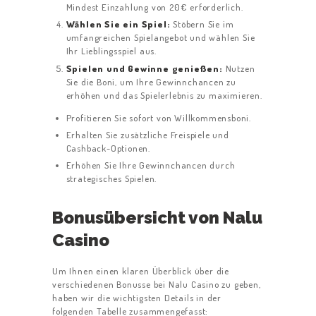
Mindest Einzahlung von 20€ erforderlich.
Wählen Sie ein Spiel:
Stöbern Sie im
umfangreichen Spielangebot und wählen Sie
Ihr Lieblingsspiel aus.
Spielen und Gewinne genießen:
Nutzen
Sie die Boni, um Ihre Gewinnchancen zu
erhöhen und das Spielerlebnis zu maximieren.
Profitieren Sie sofort von Willkommensboni.
Erhalten Sie zusätzliche Freispiele und
Cashback-Optionen.
Erhöhen Sie Ihre Gewinnchancen durch
strategisches Spielen.
Bonusübersicht von Nalu
Casino
Um Ihnen einen klaren Überblick über die
verschiedenen Bonusse bei Nalu Casino zu geben,
haben wir die wichtigsten Details in der
folgenden Tabelle zusammengefasst: