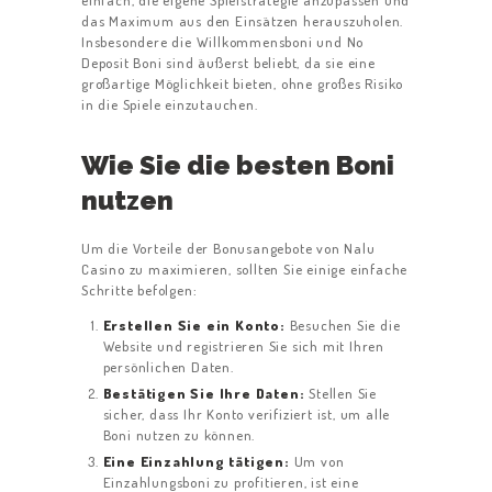
das Maximum aus den Einsätzen herauszuholen.
Insbesondere die Willkommensboni und No
Deposit Boni sind äußerst beliebt, da sie eine
großartige Möglichkeit bieten, ohne großes Risiko
in die Spiele einzutauchen.
Wie Sie die besten Boni
nutzen
Um die Vorteile der Bonusangebote von Nalu
Casino zu maximieren, sollten Sie einige einfache
Schritte befolgen:
Erstellen Sie ein Konto:
Besuchen Sie die
Website und registrieren Sie sich mit Ihren
persönlichen Daten.
Bestätigen Sie Ihre Daten:
Stellen Sie
sicher, dass Ihr Konto verifiziert ist, um alle
Boni nutzen zu können.
Eine Einzahlung tätigen:
Um von
Einzahlungsboni zu profitieren, ist eine