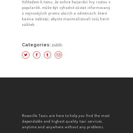
Vzhledem k tomu, že online hazardní hry rostou v
popularitě, může být výhodné zůstat informovaný
o nejnovějších promo akcích a odměnách, které
kasina nabízejí, abyste maximalizovali svůj herní
zážitek.
Categories:
public
Roseville Taxis are here to help you find the most
dependable and highest quality taxi services,
anytime and anywhere without any problems