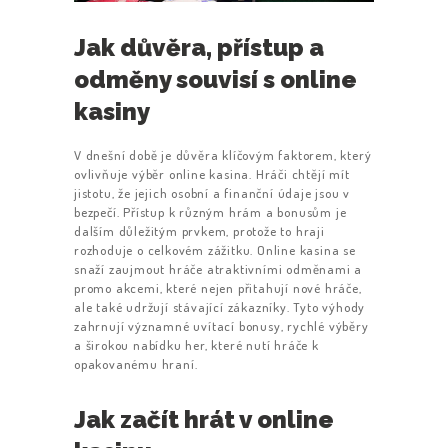
Jak důvěra, přístup a
odměny souvisí s online
kasiny
V dnešní době je důvěra klíčovým faktorem, který
ovlivňuje výběr online kasina. Hráči chtějí mít
jistotu, že jejich osobní a finanční údaje jsou v
bezpečí. Přístup k různým hrám a bonusům je
dalším důležitým prvkem, protože to hraji
rozhoduje o celkovém zážitku. Online kasina se
snaží zaujmout hráče atraktivními odměnami a
promo akcemi, které nejen přitahují nové hráče,
ale také udržují stávající zákazníky. Tyto výhody
zahrnují významné uvítací bonusy, rychlé výběry
a širokou nabídku her, které nutí hráče k
opakovanému hraní.
Jak začít hrát v online