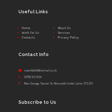
Useful Links
Home
About Us
Work for Us
Services
Contacts
Privacy Policy
Contact Info
roseville241@hotmail.co.uk
01782 63-1234
New Garage, Stanier St, Newcastle Under Lyme, ST5 2SY
Subscribe to Us