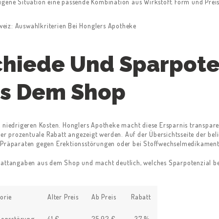
e eigene Situation eine passende Kombination aus Wirkstoff, Form und Preis
chiede Und Sparpote
us Dem Shop
e niedrigeren Kosten. Honglers Apotheke macht diese Ersparnis transpar
 der prozentuale Rabatt angezeigt werden. Auf der Übersichtsseite der be
i Präparaten gegen Erektionsstörungen oder bei Stoffwechselmedikament
battangaben aus dem Shop und macht deutlich, welches Sparpotenzial ber
orie
Alter Preis
Ab Preis
Rabatt
ionsstörung
41 €
25.92 €
–37 %