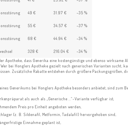
ionsstörung
49 €
31.97 €
–35 %
ionsstörung
55 €
34.57 €
–37 %
ionsstörung
68 €
44.94 €
–34 %
wechsel
328 €
216.04 €
–34 %
 der Apotheke, dass Generika eine kostengünstige und ebenso wirksame 
ld: Wer bei Honglers Apotheke gezielt nach generischen Varianten sucht, 
ssen. Zusätzliche Rabatte entstehen durch größere Packungsgrößen, die 
 eines Generikums bei Honglers Apotheke besonders anbietet, sind zum Be
rkenpräparat als auch als „Generische …“-Variante verfügbar ist,
mendem Preis pro Einheit angeboten werden,
hlager (z. B. Sildenafil, Metformin, Tadalafil) hervorgehoben sind,
ängerfristige Einnahme geplant ist,