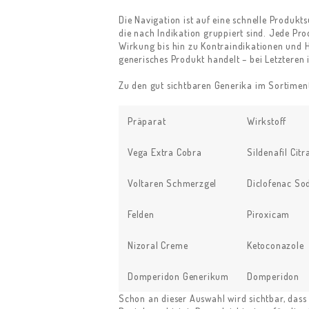
Die Navigation ist auf eine schnelle Produkt
die nach Indikation gruppiert sind. Jede Pr
Wirkung bis hin zu Kontraindikationen und Hi
generisches Produkt handelt – bei Letzteren 
Zu den gut sichtbaren Generika im Sortiment
Präparat
Wirkstoff
Vega Extra Cobra
Sildenafil Citr
Voltaren Schmerzgel
Diclofenac So
Felden
Piroxicam
Nizoral Creme
Ketoconazole
Domperidon Generikum
Domperidon
Schon an dieser Auswahl wird sichtbar, dass 