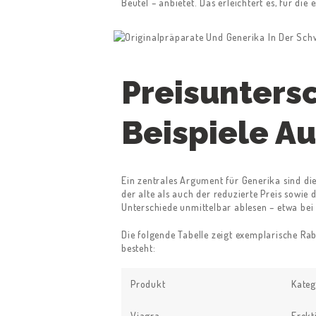
Beutel – anbietet. Das erleichtert es, für di
Preisunters
Beispiele A
HOME
Ein zentrales Argument für Generika sind di
der alte als auch der reduzierte Preis sowie
Unterschiede unmittelbar ablesen – etwa be
ABOUT US
Die folgende Tabelle zeigt exemplarische Ra
WORK FOR US
besteht:
SERVICES
Produkt
Kateg
Viagra
Erekt