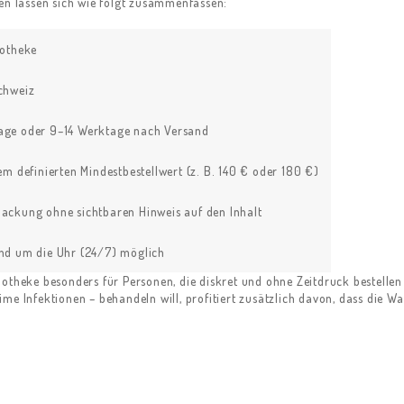
nen lassen sich wie folgt zusammenfassen:
potheke
chweiz
age oder 9–14 Werktage nach Versand
em definierten Mindestbestellwert (z. B. 140 € oder 180 €)
ackung ohne sichtbaren Hinweis auf den Inhalt
nd um die Uhr (24/7) möglich
potheke besonders für Personen, die diskret und ohne Zeitdruck bestelle
me Infektionen – behandeln will, profitiert zusätzlich davon, dass die W