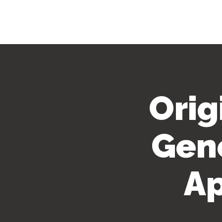
Orig
Gene
Ap