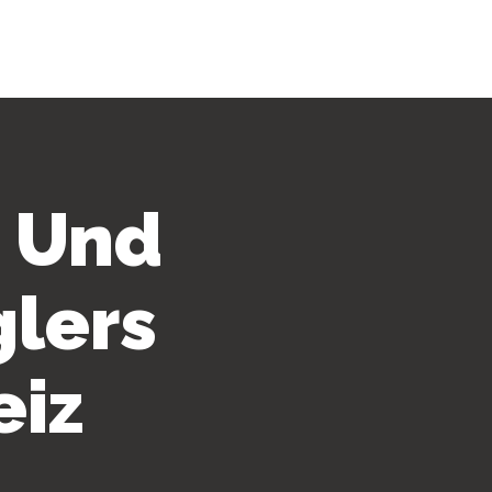
e Und
glers
eiz