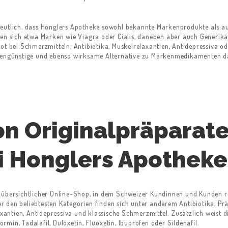
deutlich, dass Honglers Apotheke sowohl bekannte Markenprodukte als au
den sich etwa Marken wie Viagra oder Cialis, daneben aber auch Generika 
bot bei Schmerzmitteln, Antibiotika, Muskelrelaxantien, Antidepressiva o
stengünstige und ebenso wirksame Alternative zu Markenmedikamenten dar
on Originalpräparat
i Honglers Apotheke
n übersichtlicher Online-Shop, in dem Schweizer Kundinnen und Kunden 
 den beliebtesten Kategorien finden sich unter anderem Antibiotika, Pr
ntien, Antidepressiva und klassische Schmerzmittel. Zusätzlich weist 
min, Tadalafil, Duloxetin, Fluoxetin, Ibuprofen oder Sildenafil.