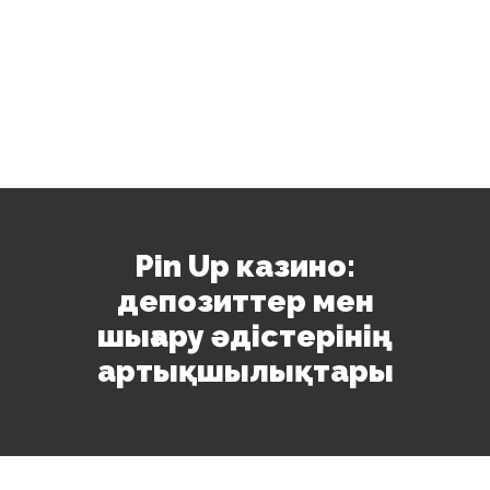
Pin Up казино:
депозиттер мен
шығару әдістерінің
артықшылықтары