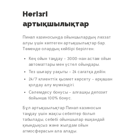
Негізгі
артықшылықтар
Пинап казиносында ойыншылардың ләззат
алуы үшін көптеген артықшылықтар бар.
Төменде олардың кейбірі берілген:
Кең ойын таңдау – 3000-нан астам ойын
автоматтары мен үстел ойындары.
Тез шығару уақыты – 24 сағатқа дейін.
24/7 клиенттік қызмет көрсету – әрқашан
қолдау алу мүмкіндігі.
Сәлемдесу бонусы – алғашқы депозит
бойынша 100% бонус.
Бұл артықшылықтар Пинап казиносын
таңдау үшін жақсы себептер болып
табылады, себебі ойыншылар ешқандай
қиындықсыз және жылдам ойын
атмосферасын ала алады.