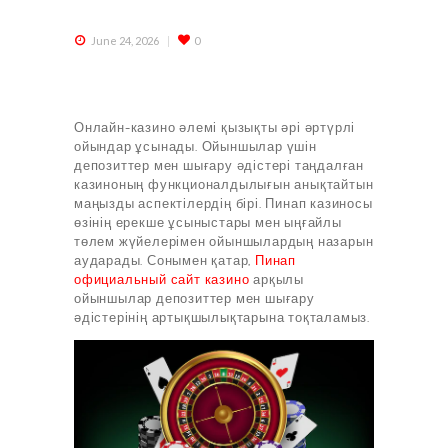
June 24, 2026
0
Онлайн-казино әлемі қызықты әрі әртүрлі
ойындар ұсынады. Ойыншылар үшін
депозиттер мен шығару әдістері таңдалған
казиноның функционалдылығын анықтайтын
маңызды аспектілердің бірі. Пинап казиносы
өзінің ерекше ұсыныстары мен ыңғайлы
төлем жүйелерімен ойыншылардың назарын
аударады. Сонымен қатар,
Пинап
официальный сайт казино
арқылы
ойыншылар депозиттер мен шығару
әдістерінің артықшылықтарына тоқталамыз.