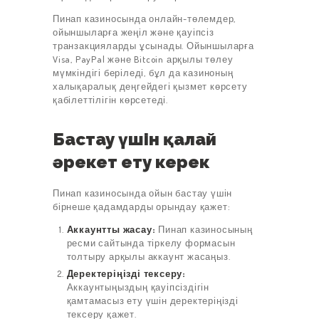
Пинап казиносында онлайн-төлемдер,
ойыншыларға жеңіл және қауіпсіз
транзакцияларды ұсынады. Ойыншыларға
Visa, PayPal және Bitcoin арқылы төлеу
мүмкіндігі беріледі, бұл да казиноның
халықаралық деңгейдегі қызмет көрсету
қабілеттілігін көрсетеді.
Бастау үшін қалай
әрекет ету керек
Пинап казиносында ойын бастау үшін
бірнеше қадамдарды орындау қажет:
Аккаунтты жасау:
Пинап казиносының
ресми сайтында тіркелу формасын
толтыру арқылы аккаунт жасаңыз.
Деректеріңізді тексеру:
Аккаунтыңыздың қауіпсіздігін
қамтамасыз ету үшін деректеріңізді
тексеру қажет.