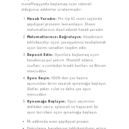
müvəffəqiyyətlə başlamaq üçün izləməli
olduğunuz addımlar sıralanmışdır:
Hesab Yaradın:
Pin-Up AZ rəsmi saytında
qeydiyyat prosesini tamamlayın. Shəxsi
məlumatlarınızı daxil edərək hesab yaradın.
Məlumatlarınızı Doğrulayın:
Hesabınızın
təhlükəsizliyi üçün, şəxsiyyətinizi təsdiqləmək
üçün lazımi sənədləri təqdim edin.
Depozit Edin:
Oyunlara başlamaq üçün
hesabınıza pul yatırın. Müxtəlif ödəmə
üsulları, o cümlədən kredit kartları və Bitcoin
mövcuddur.
Oyun Seçin:
1000-dən çox kazino
oyunundan birini seçərək oynamağa başlayın.
Slotlar, poker, rulet və daha çox oyun
mövcuddur.
Oynamağa Başlayın:
Oyun seçiminizi
etdikdən sonra, əyləncəli və həyəcanlı bir
oyun təcrübəsi üçün oynamağa başlayın.
İlk addımda asan qeydiyyat prosesi.
Doğrulama, hesabınızın təhlükəsizliyini artırır.