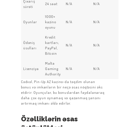
Çıxarış
24 saat
N/A
N/A
sürəti
1000+
Oyunlar
kazino
N/A
N/A
oyunu
HOME
Kredit
ABOUT US
Ödəniş
kartları,
N/A
N/A
üsulları
PayPal,
WORK FOR US
Bitcoin
SERVICES
Malta
CONTACT US
Lisenziya
Gaming
N/A
N/A
Authority
Cədvəl, Pin-Up AZ kazino-da təqdim olunan
bonus və imkanların bir neçə əsas nöqtəsini əks
etdirir. Oyunçular, bu bonuslardan faydalanaraq
daha çox oyun oynamaq və qazanmaq şansını
artırmaq imkanı əldə edirlər.
Özəlliklərin əsas