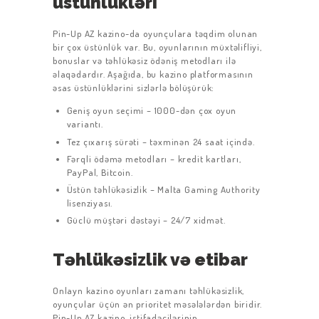
üstünlükləri
Pin-Up AZ kazino-da oyunçulara təqdim olunan
bir çox üstünlük var. Bu, oyunlarının müxtəlifliyi,
bonuslar və təhlükəsiz ödəniş metodları ilə
əlaqədardır. Aşağıda, bu kazino platformasının
əsas üstünlüklərini sizlərlə bölüşürük:
Geniş oyun seçimi – 1000-dən çox oyun
variantı.
Tez çıxarış sürəti – təxminən 24 saat içində.
Fərqli ödəmə metodları – kredit kartları,
PayPal, Bitcoin.
Üstün təhlükəsizlik – Malta Gaming Authority
lisenziyası.
Güclü müştəri dəstəyi – 24/7 xidmət.
Təhlükəsizlik və etibar
Onlayn kazino oyunları zamanı təhlükəsizlik,
oyunçular üçün ən prioritet məsələlərdən biridir.
Pin-Up AZ kazino, istifadəçilərinin