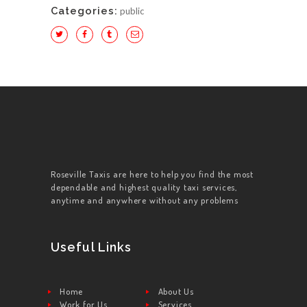
Categories:
public
Roseville Taxis are here to help you find the most
dependable and highest quality taxi services,
anytime and anywhere without any problems
Useful Links
Home
About Us
Work for Us
Services