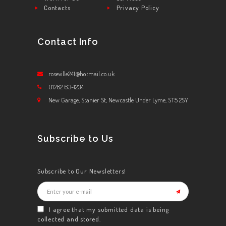
Contacts
Privacy Policy
Contact Info
roseville241@hotmail.co.uk
01782 63-1234
New Garage, Stanier St, Newcastle Under Lyme, ST5 2SY
Subscribe to Us
Subscribe to Our Newsletters!
I agree that my submitted data is being
collected and stored.