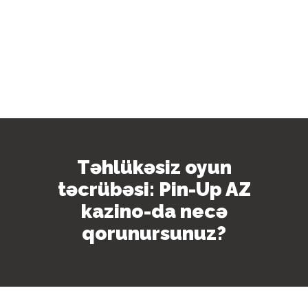
Təhlükəsiz oyun
təcrübəsi: Pin-Up AZ
kazino-da necə
qorunursunuz?