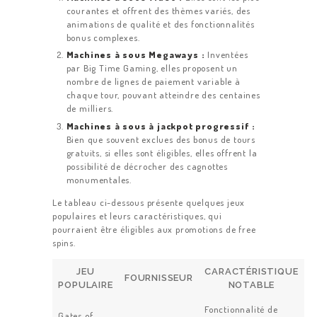
courantes et offrent des thèmes variés, des
animations de qualité et des fonctionnalités
bonus complexes.
Machines à sous Megaways :
Inventées
par Big Time Gaming, elles proposent un
nombre de lignes de paiement variable à
chaque tour, pouvant atteindre des centaines
de milliers.
Machines à sous à jackpot progressif :
Bien que souvent exclues des bonus de tours
gratuits, si elles sont éligibles, elles offrent la
possibilité de décrocher des cagnottes
monumentales.
Le tableau ci-dessous présente quelques jeux
populaires et leurs caractéristiques, qui
pourraient être éligibles aux promotions de free
spins.
JEU
CARACTÉRISTIQUE
FOURNISSEUR
POPULAIRE
NOTABLE
Fonctionnalité de
Gates of