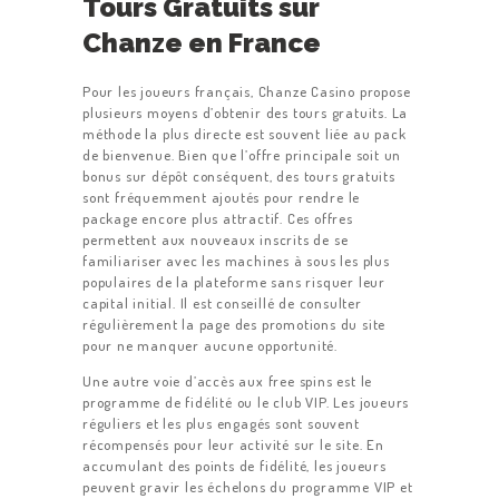
Tours Gratuits sur
Chanze en France
Pour les joueurs français, Chanze Casino propose
plusieurs moyens d’obtenir des tours gratuits. La
méthode la plus directe est souvent liée au pack
de bienvenue. Bien que l’offre principale soit un
bonus sur dépôt conséquent, des tours gratuits
sont fréquemment ajoutés pour rendre le
package encore plus attractif. Ces offres
permettent aux nouveaux inscrits de se
familiariser avec les machines à sous les plus
populaires de la plateforme sans risquer leur
capital initial. Il est conseillé de consulter
régulièrement la page des promotions du site
pour ne manquer aucune opportunité.
Une autre voie d’accès aux free spins est le
programme de fidélité ou le club VIP. Les joueurs
réguliers et les plus engagés sont souvent
récompensés pour leur activité sur le site. En
accumulant des points de fidélité, les joueurs
peuvent gravir les échelons du programme VIP et