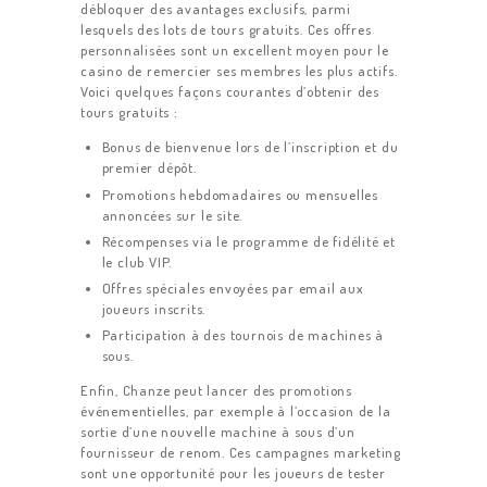
débloquer des avantages exclusifs, parmi
lesquels des lots de tours gratuits. Ces offres
personnalisées sont un excellent moyen pour le
casino de remercier ses membres les plus actifs.
Voici quelques façons courantes d’obtenir des
tours gratuits :
Bonus de bienvenue lors de l’inscription et du
premier dépôt.
Promotions hebdomadaires ou mensuelles
annoncées sur le site.
Récompenses via le programme de fidélité et
le club VIP.
Offres spéciales envoyées par email aux
joueurs inscrits.
Participation à des tournois de machines à
sous.
Enfin, Chanze peut lancer des promotions
événementielles, par exemple à l’occasion de la
sortie d’une nouvelle machine à sous d’un
fournisseur de renom. Ces campagnes marketing
sont une opportunité pour les joueurs de tester