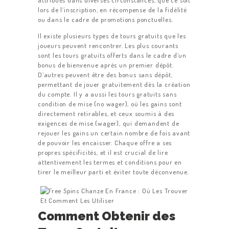
attribués dans diverses circonstances, que ce soit
lors de l’inscription, en récompense de la fidélité
ou dans le cadre de promotions ponctuelles.
Il existe plusieurs types de tours gratuits que les
joueurs peuvent rencontrer. Les plus courants
sont les tours gratuits offerts dans le cadre d’un
bonus de bienvenue après un premier dépôt.
D’autres peuvent être des bonus sans dépôt,
permettant de jouer gratuitement dès la création
du compte. Il y a aussi les tours gratuits sans
condition de mise (no wager), où les gains sont
directement retirables, et ceux soumis à des
exigences de mise (wager), qui demandent de
rejouer les gains un certain nombre de fois avant
de pouvoir les encaisser. Chaque offre a ses
propres spécificités, et il est crucial de lire
attentivement les termes et conditions pour en
tirer le meilleur parti et éviter toute déconvenue.
Comment Obtenir des