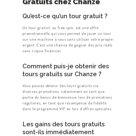
Gratuits chez Chanze
Qu’est-ce qu’un tour gratuit ?
Un tour gratuit, ou free spin, est une offre
promotionnelle qui vous permet de jouer un tour
sur une machine à sous sans utiliser votre propre
argent. C’est une chance de gagner des prix réels
sans risque financier.
Comment puis-je obtenir des
tours gratuits sur Chanze ?
Vous pouvez obtenir des tours gratuits via
diverses promotions, notamment en tant que
partie du bonus de bienvenue, lors de promotions
régulières, en tant que récompense de fidélité
dans le programme VIP ou lors d’offres spéciales.
Les gains des tours gratuits
sont-ils immédiatement