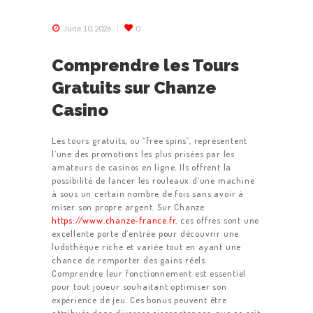
June 10, 2026
0
Comprendre les Tours
Gratuits sur Chanze
Casino
Les tours gratuits, ou “free spins”, représentent
l’une des promotions les plus prisées par les
amateurs de casinos en ligne. Ils offrent la
possibilité de lancer les rouleaux d’une machine
à sous un certain nombre de fois sans avoir à
miser son propre argent. Sur Chanze
https://www.chanze-france.fr
, ces offres sont une
excellente porte d’entrée pour découvrir une
ludothèque riche et variée tout en ayant une
chance de remporter des gains réels.
Comprendre leur fonctionnement est essentiel
pour tout joueur souhaitant optimiser son
expérience de jeu. Ces bonus peuvent être