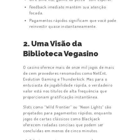
Feedback imediato mantém sua atenção
focada.
Pagamentos rápidos significam que você pode
reinvestir quase instantaneamente.
2. Uma Visão da
Biblioteca Vegasino
O casino oferece mais de onze mil jogos de mais
de cem provedores renomados como NetEnt,
Evolution Gaming e Thunderkick. Mas para o
entusiasta de jogabilidade rápida, o verdadeiro
valor está nos títulos de alta frequência que
proporcionam gratificação instantânea.
Slots como “Wild Frontier” ou “Neon Lights” são
projetados para pagamentos rápidos, enquanto
jogos de cartas clássicos como Blackjack
oferecem rodadas concisas que podem ser
concluídas em menos de cinco minutos.