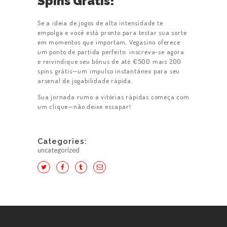
Spins Grátis!
Se a ideia de jogos de alta intensidade te
empolga e você está pronto para testar sua sorte
em momentos que importam, Vegasino oferece
um ponto de partida perfeito: inscreva-se agora
e reivindique seu bônus de até €500 mais 200
spins grátis—um impulso instantâneo para seu
arsenal de jogabilidade rápida.
Sua jornada rumo a vitórias rápidas começa com
um clique—não deixe escapar!
Categories:
uncategorized