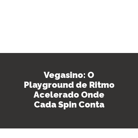
Vegasino: O
Playground de Ritmo
Acelerado Onde
Cada Spin Conta