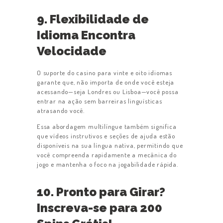
9. Flexibilidade de
Idioma Encontra
Velocidade
O suporte do casino para vinte e oito idiomas
garante que, não importa de onde você esteja
acessando—seja Londres ou Lisboa—você possa
entrar na ação sem barreiras linguísticas
atrasando você.
Essa abordagem multilíngue também significa
que vídeos instrutivos e seções de ajuda estão
disponíveis na sua língua nativa, permitindo que
você compreenda rapidamente a mecânica do
jogo e mantenha o foco na jogabilidade rápida.
10. Pronto para Girar?
Inscreva-se para 200