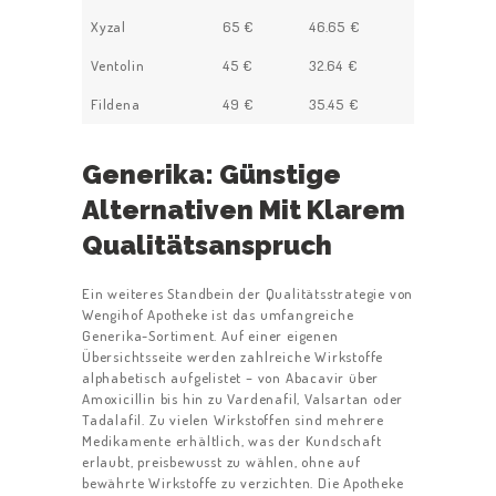
Xyzal
65 €
46.65 €
Ventolin
45 €
32.64 €
Fildena
49 €
35.45 €
Generika: Günstige
Alternativen Mit Klarem
Qualitätsanspruch
HOME
ABOUT US
Ein weiteres Standbein der Qualitätsstrategie von
Wengihof Apotheke ist das umfangreiche
WORK FOR US
Generika-Sortiment. Auf einer eigenen
Übersichtsseite werden zahlreiche Wirkstoffe
SERVICES
alphabetisch aufgelistet – von Abacavir über
Amoxicillin bis hin zu Vardenafil, Valsartan oder
CONTACT US
Tadalafil. Zu vielen Wirkstoffen sind mehrere
Medikamente erhältlich, was der Kundschaft
erlaubt, preisbewusst zu wählen, ohne auf
bewährte Wirkstoffe zu verzichten. Die Apotheke