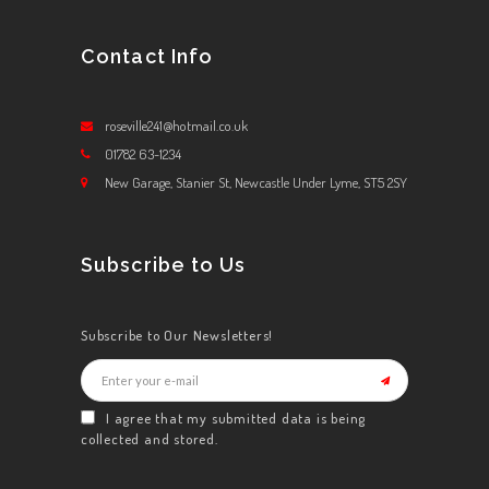
Contact Info
roseville241@hotmail.co.uk
01782 63-1234
New Garage, Stanier St, Newcastle Under Lyme, ST5 2SY
Subscribe to Us
Subscribe to Our Newsletters!
I agree that my submitted data is being
collected and stored.