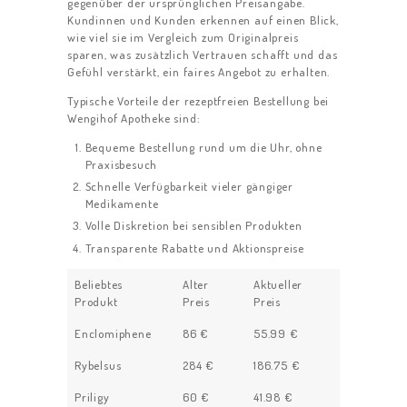
gegenüber der ursprünglichen Preisangabe.
Kundinnen und Kunden erkennen auf einen Blick,
wie viel sie im Vergleich zum Originalpreis
sparen, was zusätzlich Vertrauen schafft und das
Gefühl verstärkt, ein faires Angebot zu erhalten.
Typische Vorteile der rezeptfreien Bestellung bei
Wengihof Apotheke sind:
Bequeme Bestellung rund um die Uhr, ohne
Praxisbesuch
Schnelle Verfügbarkeit vieler gängiger
Medikamente
Volle Diskretion bei sensiblen Produkten
Transparente Rabatte und Aktionspreise
Beliebtes
Alter
Aktueller
Produkt
Preis
Preis
Enclomiphene
86 €
55.99 €
Rybelsus
284 €
186.75 €
Priligy
60 €
41.98 €